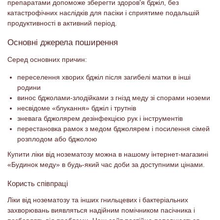
препаратами допоможе зберегти здоров'я бджіл, без
катастрофічних наслідків для пасіки і сприятиме подальшій
продуктивності в активний період.
Основні джерела поширення
Серед основних причин:
переселення хворих бджіл після загибелі матки в інші
родини
винос бджолами-злодійками з гнізд меду зі спорами ноземи
несвідоме «блукання» бджіл і трутнів
зневага бджолярем дезінфекцією рук і інструментів
перестановка рамок з медом бджолярем і посилення сімей
розплодом або бджолою
Купити ліки від нозематозу можна в нашому інтернет-магазині
«Будинок меду» в будь-який час доби за доступними цінами.
Користь співпраці
Ліки від нозематозу та інших гнильцевих і бактеріальних
захворювань виявляться надійним помічником пасічника і