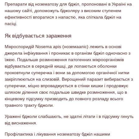
Препарати від нозематозу для бджіл, пропоновані в Україні на
нашому сайті, допоможуть бджоляру з високим ступенем
ефективності впоратися з напастю, яка спіткала бджіл на
пасіці.
Як відбувається зараження
Мікроспоридій Nosema apis (ноземаапіс) лежить в основі
джерела інфікування і проникає в організм бджіл одночасно з
їжею. Подальше розмноження патогенних мікроорганізмів
відбувається в середній кишці, де лопаються оболонки
проковтнули суперечка і вони за допомогою органічної нитки
закріплюються на слизовій. Вирощений паразит вибирається з
суперечки, міцно впроваджується в стінки кишки і продовжує
шляхом ділення своє подальше швидке розмноження, що в
кінцевому підсумку призводить до повного розладу всього
травного тракту бджоли.
Уражені бджоли слабшають, не здатні літати і в підсумку гинуть
від виснаження.
Профілактика і лікування нозематозу бджіл нашими