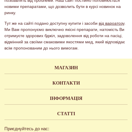
позбавлять від проблеми. Наш сайт постійно поповнюється
новими препаратами, що дозволить бути в курсі новинок на
ринку.
Тут же на сайті подано доступну купити і засоби
від вароатозу
.
Ми Вам пропонуємо виключно якісні препарати, натомість Ви
отримуєте здорових бджіл, задоволення від роботи на пасіці,
відмінний за своїми смаковими якостями мед, який відповідає
всім пропонованим до нього вимогам.
МАГАЗИН
КОНТАКТИ
ІНФОРМАЦІЯ
СТАТТІ
Приєднуйтесь до нас: