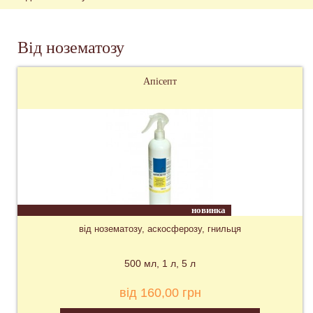
Від нозематозу
Апісепт
новинка
від нозематозу, аскосферозу, гнильця
500 мл
1 л
5 л
від 160,00 грн