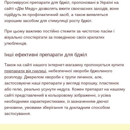
Противірусні препарати для бджіл, пропоновані в Україні на
сайті «ДІм Меду» дозволять вжити своєчасних заходів, вони
підійдуть як профілактичний засіб, а також виявляться
хорошим засобом для стимуляції росту бджіл.
При цьому важливо постійно стежити за чистотою пасіки і
візуально спостерігати за поведінкою своїх крилатих
улюбленців.
Інші ефективні препарати для бджіл
Також на сайті нашого інтернет-магазину пропонується купити
препарати від гнилиці
, небезпечної хвороби бджолиного
розплоду. Джерелом хвороби є трупи личинок, але,
застосовуючи наші препарати у вигляді порошку, пластинок
або гелю, реально усунути недуга. Кожен препарат на нашому
сайті представлений в кольоровому зображенні, з усіма
необхідними характеристиками, із зазначенням діючої
речовини, умовами зберігання та докладним способом
застосування.