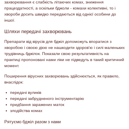
захворювання є слабкість літаючих комах, зниження
працездатності, а оскільки бджоли - комахи колективні, то і
хвороби досить швидко передаються від однієї особини до
іншої.
Шляхи передачі захворювань
Препарати від вірусів для бджіл допоможуть впоратися з
хворобою і своєю дією не нашкодити здоров'ю і силі маленьких
трудівниць бджілок. Показали свою результативність на
практиці пропоновані нами ліки не підведуть в такий критичний
момент.
Поширення вірусних захворювань здійснюється, як правило,
внаслідок:
передачі вуликів
передачі забрудненого інструментарію
придбання заражених маток
злодійства комах
Рятуємо бджіл разом з нами