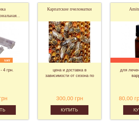
чка
Карпатские пчеломатки
Amit
нальная...
хит
- 4 грн.
цена и доставка в
для лечен
зависимости от сезона по
вар
запросу
грн
300,00 грн
80,00 г
ТЬ
КУПИТЬ
К