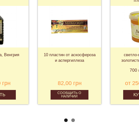
пл
а, Венгрия
10 пластин от аскосфероза
светло-
и аспергиллеза
золотист
ду
700 
 грн
82,00 грн
от 25
СООБЩИТЬ О
ТЬ
К
НАЛИЧИИ