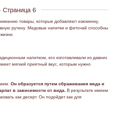
- Страница 6
ниманию товары, которые добавляют изюминку,
евную рутину. Медовые напитки и фиточай способны
 жизни.
адиционным напитком, его изготавливали из давних
имеет мягкий приятный вкус, которым нужно
вием.
Он образуется путем сбраживания меда и
рпат в зависимости от вида.
В результате имеем
овать как десерт. Он подойдет как для