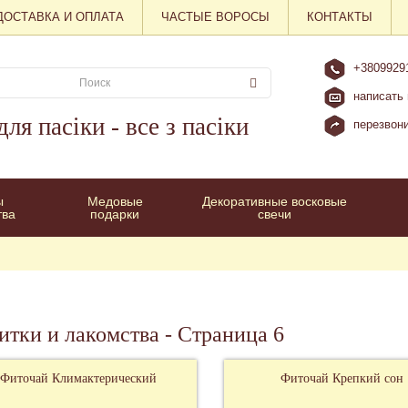
ДОСТАВКА И ОПЛАТА
ЧАСТЫЕ ВОРОСЫ
КОНТАКТЫ
+3809929
написать
для пасіки - все з пасіки
перезвон
ы
Медовые
Декоративные восковые
тва
подарки
свечи
итки и лакомства - Страница 6
Фиточай Климактерический
Фиточай Крепкий сон