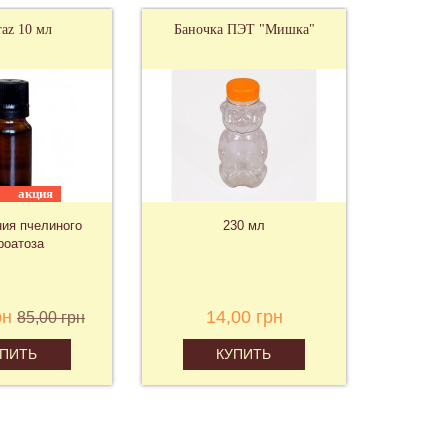
raz 10 мл
Баночка ПЭТ "Мишка"
акция
ия пчелиного
230 мл
роатоза
рн
14,00 грн
85,00 грн
УПИТЬ
КУПИТЬ