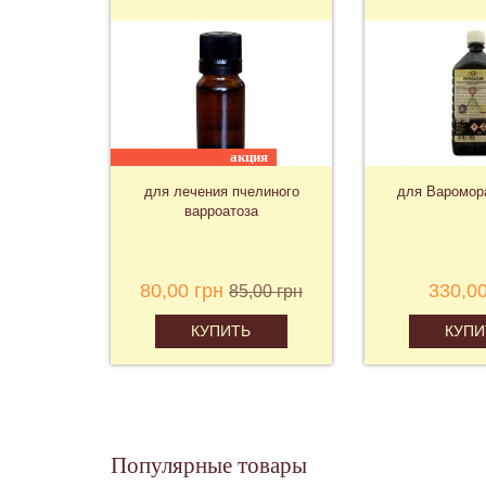
ит
акция
ны
для лечения пчелиного
для Варомор
варроатоза
н
80,00 грн
330,00
85,00 грн
КУПИТЬ
КУПИ
Популярные товары