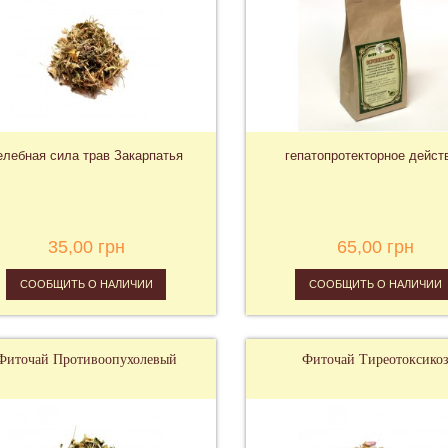
елебная сила трав Закарпатья
гепатопротекторное дейст
35,00 грн
65,00 грн
СООБЩИТЬ О НАЛИЧИИ
СООБЩИТЬ О НАЛИЧИИ
Фиточай Противоопухолевый
Фиточай Тиреотоксико