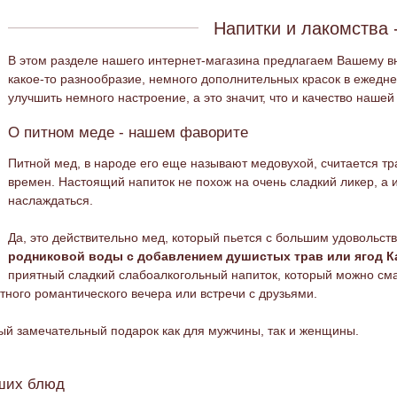
Напитки и лакомства 
В этом разделе нашего интернет-магазина предлагаем Вашему в
какое-то разнообразие, немного дополнительных красок в ежедн
улучшить немного настроение, а это значит, что и качество нашей
О питном меде - нашем фаворите
Питной мед, в народе его еще называют медовухой, считается тр
времен. Настоящий напиток не похож на очень сладкий ликер, а 
наслаждаться.
Да, это действительно мед, который пьется с большим удовольст
родниковой воды с добавлением душистых трав или ягод Ка
приятный сладкий слабоалкогольный напиток, который можно смак
тного романтического вечера или встречи с друзьями.
ый замечательный подарок как для мужчины, так и женщины.
аших блюд