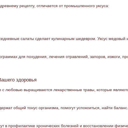
древнему рецепту, отличается от промышленного уксуса:
едневные салаты сделает кулинарным шедевром. Уксус медовый ис
ограммах для похудения, лечения отравлений, запоров, изжоги, пр
Вашего здоровья
мле с любовью выращиваются лекарственные травы, которые являют
ержат общий тонус организма, помогут успокоиться, найти балан
ут в профилактике хронических болезней и восстановлении физич