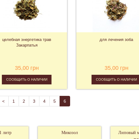
целебная энергетика трав
для лечения зоба
Закарпатья
35,00 грн
35,00 грн
СООБЩИТЬ О НАЛИЧИИ
СООБЩИТЬ О НАЛИЧИИ
<
1
2
3
4
5
6
1 литр
Микозол
Липовый м