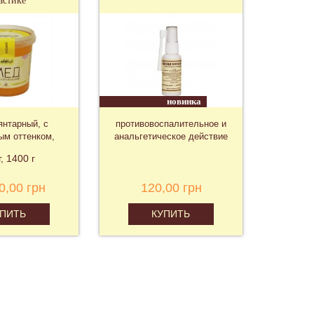
астике
новинка
янтарный, с
противовоспалительное и
Герм
ым оттенком,
анальгетическое действие
"Бы
шистый
г
1400 г
0,00 грн
120,00 грн
2 
УПИТЬ
КУПИТЬ