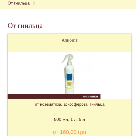
От гнильца
От гнильца
Аписепт
новинка
от нозематоза, аскосфероза, гнильца
500 мл
1 л
5 л
от 160,00 грн