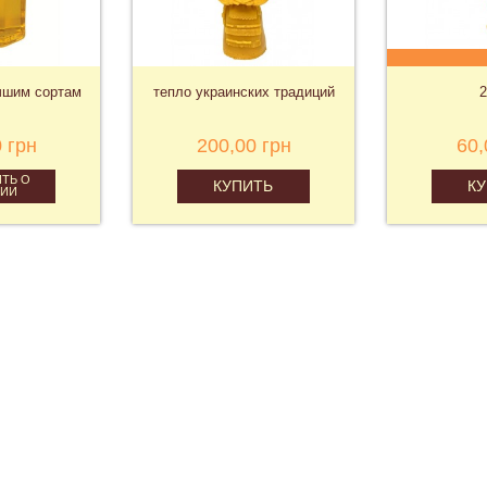
учшим сортам
тепло украинских традиций
2
 грн
200,00 грн
60,
ТЬ О
КУПИТЬ
К
ЧИИ