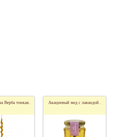
ча Верба тонкая..
Акациевый мед с лавандой..