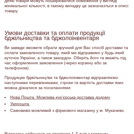
деякі товари можуть поширюватися обмеження у вигляді
мінімальної кількості, в такому випадку це зазначаэться в описі
товару.
Умови доставки та оплати продукції
бджільництва та бджолоінвентаря
Ви завжди зможете обрати зручний для Вас спосіб доставки та
оплати замовленого товару, який ми відправимо у будь-який
куточок України, а також закордон. Оберіть його та вкажіть під
час оформлення замовлення (через корзину або за
телефоном).
Продукцію бджільництва та бджолоінвентар відправляємо
наступними перевізниками, строки та вартість доставки яких
можна дізнатися за посиланнями:
Нова Пошта. Можлива кур'єрська доставка додому
Укрпошта
Самовивіз можливий з фірмового магазину у м. Мукачево.
Відправка здійснюється протягом 1-3 днів з моменту