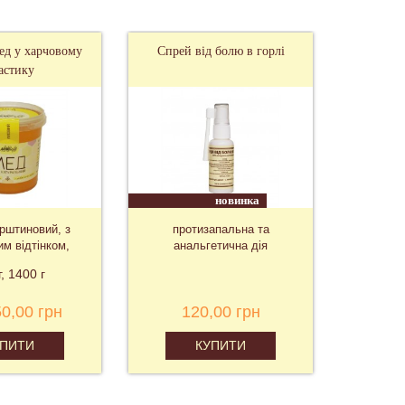
д у харчовому
Спрей від болю в горлі
Дженте
астику
Швидк
новинка
урштиновий, з
протизапальна та
Німеч
им відтінком,
анальгетична дія
"Шв
хмяний
г
1400 г
50,00 грн
120,00 грн
2 
УПИТИ
КУПИТИ