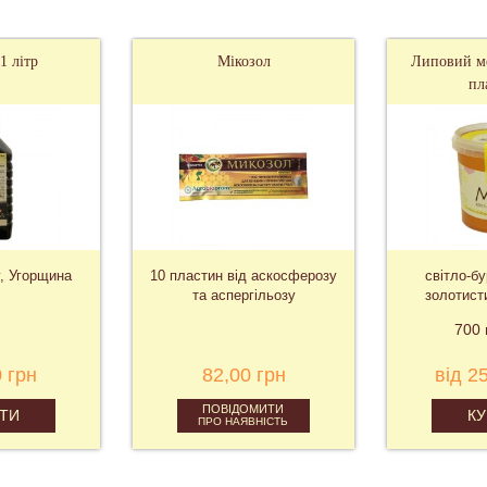
1 літр
Мікозол
Липовий ме
пл
, Угорщина
10 пластин від аскосферозу
світло-б
та аспергільозу
золотист
ду
700 
 грн
82,00 грн
від 2
ПОВІДОМИТИ
ТИ
К
ПРО НАЯВНІСТЬ