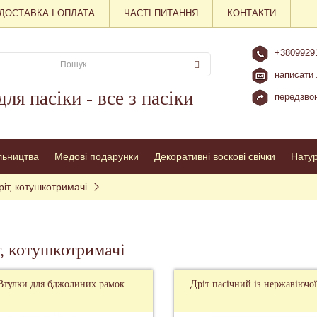
ДОСТАВКА І ОПЛАТА
ЧАСТІ ПИТАННЯ
КОНТАКТИ
+3809929
написати 
для пасіки - все з пасіки
передзвон
льництва
Медові подарунки
Декоративні воскові свічки
Нату
ріт, котушкотримачі
т, котушкотримачі
Втулки для бджолиних рамок
Дріт пасічний із нержавіючої