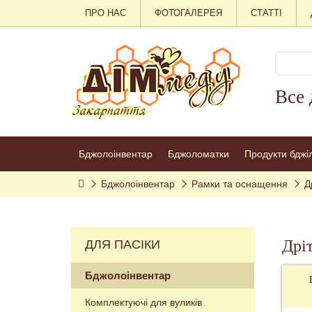
ПРО НАС
ФОТОГАЛЕРЕЯ
СТАТТІ
Все 
Бджолоінвентар
Бджоломатки
Продукти бджі
Бджолоінвентар
Рамки та оснащення
Д
Дрі
ДЛЯ ПАСІКИ
Бджолоінвентар
Комплектуючі для вуликів