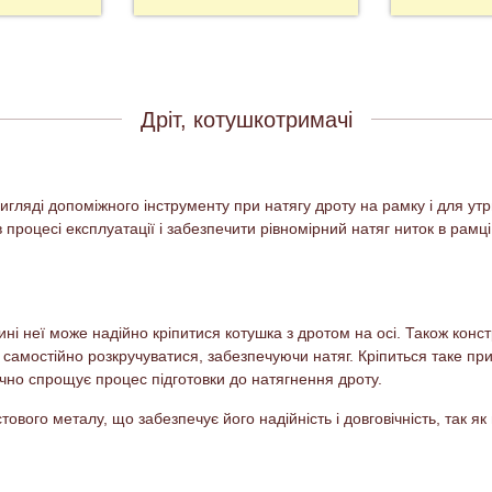
Дріт, котушкотримачі
вигляді допоміжного інструменту при натягу дроту на рамку і для 
процесі експлуатації і забезпечити рівномірний натяг ниток в рамц
ині неї може надійно кріпитися котушка з дротом на осі. Також кон
їй самостійно розкручуватися, забезпечуючи натяг. Кріпиться таке п
чно спрощує процес підготовки до натягнення дроту.
ового металу, що забезпечує його надійність і довговічність, так як