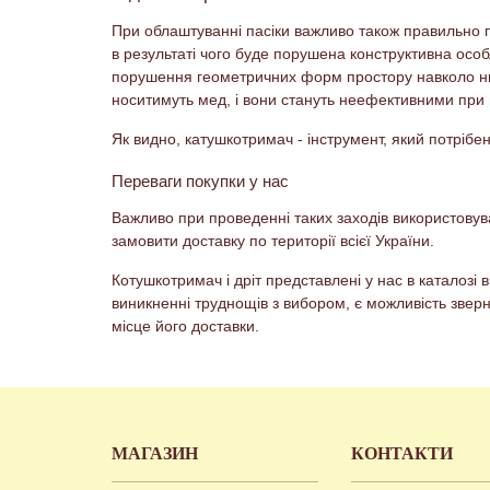
При облаштуванні пасіки важливо також правильно п
в результаті чого буде порушена конструктивна осо
порушення геометричних форм простору навколо них 
носитимуть мед, і вони стануть неефективними при 
Як видно, катушкотримач - інструмент, який потрібе
Переваги покупки у нас
Важливо при проведенні таких заходів використовува
замовити доставку по території всієї України.
Котушкотримач і дріт представлені у нас в каталоз
виникненні труднощів з вибором, є можливість звер
місце його доставки.
МАГАЗИН
КОНТАКТИ