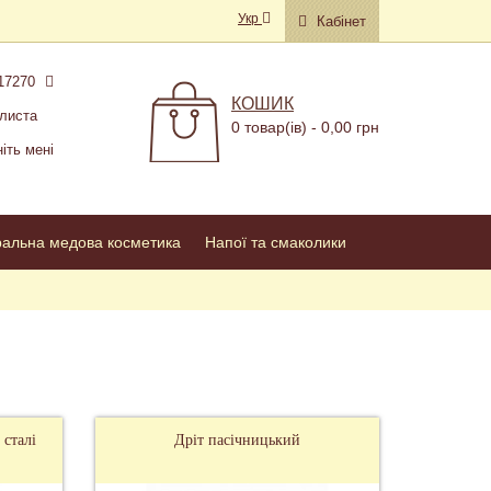
Укр
Кабінет
17270
КОШИК
листа
0 товар(ів) - 0,00 грн
іть мені
ральна медова косметика
Напої та смаколики
 сталі
Дріт пасічницький