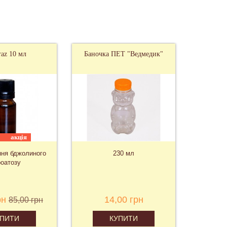
raz 10 мл
Баночка ПЕТ "Ведмедик"
акція
ння бджолиного
230 мл
оатозу
рн
14,00 грн
85,00 грн
УПИТИ
КУПИТИ