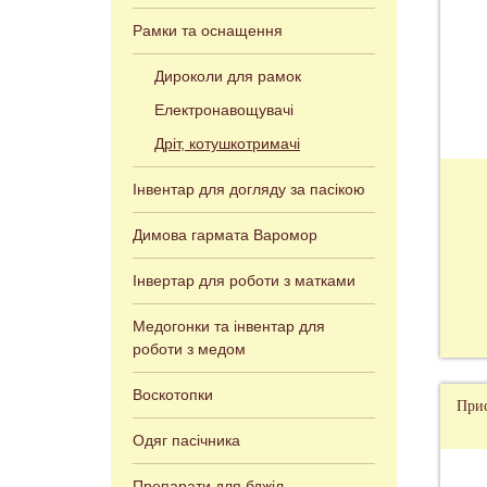
Рамки та оснащення
Дироколи для рамок
Електронавощувачі
Дріт, котушкотримачі
Інвентар для догляду за пасікою
Димова гармата Варомор
Інвертар для роботи з матками
Медогонки та інвентар для
роботи з медом
Воскотопки
Прис
Одяг пасічника
Препарати для бджіл