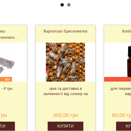
чка
Карпатські бджоломатки
Amit
ональна...
хіт
 - 4 грн.
ціна та доставка в
для лікува
залежності від сезону на
вар
запит
грн
300,00 грн
80,00 г
ТИ
КУПИТИ
К