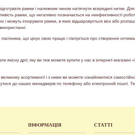
ідготувати рамки і належним чином натягнути всередині нитки. Для
бливість рамки, що негативно позначається на неефективності робот
і можуть ігнорувати рамки, в яких відшаровується віск або розташо
використанні.
н пасічника, що цінує свою працю і піклується про створення оптимал
ти якісну дріт, яку ви теж можете купити у нас в інтернет-магазині
і в великому асортименті і з ними ви можете ознайомитися самостій
нутися до наших менеджерів по телефону або електронній пошті. Те
ІНФОРМАЦІЯ
СТАТТІ