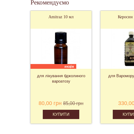
Рекомендуємо
сальна
Amitraz 10 мл
Керосин 
хіт
акція
и
для лікування бджолиного
для Варомору
вароатозу
н
80,00 грн
330,00
85,00 грн
КУПИТИ
КУПИ