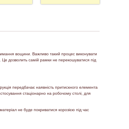
утримання вощини. Важливо такий процес виконувати
і. Це дозволить самій рамки не перекошуватися під
струкція передбачає наявність притискного елемента
ристосування стаціонарно на робочому столі, для
 матеріал не буде покриватися корозією під час