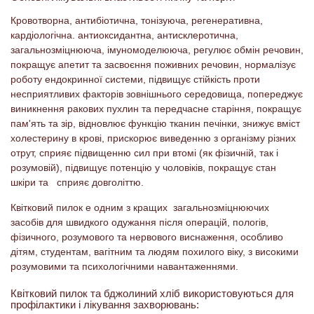
Кровотворна, антибіотична, тонізуюча, регенеративна,
кардіологічна. антиоксидантна, антисклеротична,
загальнозміцнююча, імуномоделююча, регулює обмін речовин,
покращує апетит та засвоєння поживних речовин, нормалізує
роботу ендокринної системи, підвищує стійкість проти
несприятливих факторів зовнішнього середовища, попереджує
виникнення ракових пухлин та передчасне старіння, покращує
пам'ять та зір, відновлює функцію тканин печінки, знижує вміст
холестерину в крові, прискорює виведенню з організму різних
отрут, сприяє підвищенню сил при втомі (як фізичній, так і
розумовій), підвищує потенцію у чоловіків, покращує стан
шкіри та сприяє довголіттю.
Квітковий пилок е одним з кращих загальнозміцнюючих
засобів для швидкого одужання після операцій, пологів,
фізичного, розумового та нервового виснаження, особливо
дітям, студентам, вагітним та людям похилого віку, з високими
розумовими та психологічними навантаженнями.
Квітковий пилок та бджолиний хліб використовуються для
профілактики і лікування захворювань: