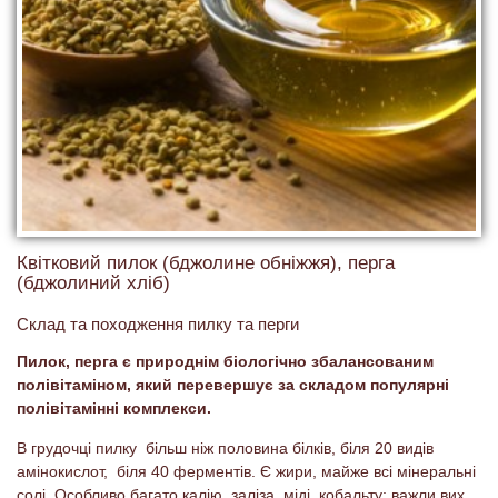
Квітковий пилок (бджолине обніжжя), перга
(бджолиний хліб)
Склад та походження пилку та перги
Пилок, перга є природнім біологічно збалансованим
полівітаміном, який перевершує за складом популярні
полівітамінні комплекси.
В грудочці пилку більш ніж половина білків, біля 20 видів
амінокислот, біля 40 ферментів. Є жири, майже всі мінеральні
солі. Особливо багато калію, заліза, міді, кобальту; важли вих