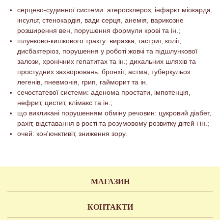
серцево-судинної системи: атеросклероз, інфаркт міокарда,
інсульт, стенокардія, вади серця, анемія, варикозне
розширення вен, порушення формули крові та ін.;
шлунково-кишкового тракту: виразка, гастрит, коліт,
дисбактеріоз, порушення у роботі жовчі та підшлункової
залози, хронічних гепатитах та ін.; дихальних шляхів та
простудних захворювань: бронхіт, астма, туберкульоз
легенів, пневмонія, грип, гайморит та ін.
сечостатевої системи: аденома простати, імпотенція,
нефрит, цистит, клімакс та ін.;
що викликані порушенням обміну речовин: цукровий діабет,
рахіт, відставання в рості та розумовому розвитку дітей і ін.;
очей: кон'юнктивіт, зниження зору.
МАГАЗИН
КОНТАКТИ