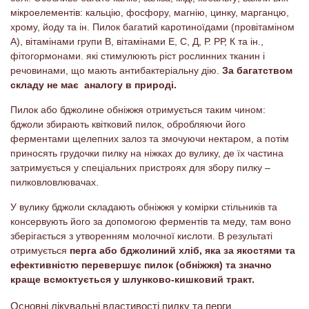
мікроелементів: кальцію, фосфору, магнію, цинку, марганцю,
хрому, йоду та ін. Пилок багатий каротиноїдами (провітаміном
А), вітамінами групи В, вітамінами Е, С, Д, Р. РР, К та ін.,
фітогормонами. які стимулюють ріст рослинних тканин і
речовинами, що мають антибактеріальну дію.
За багатством
складу не має аналогу в природі.
Пилок або бджолине обніжжя отримується таким чином:
бджоли збирають квітковий пилок, обробляючи його
ферментами щелепних залоз та змочуючи нектаром, а потім
приносять грудочки пилку на ніжках до вулику, де їх частина
затримується у спеціальних пристроях для збору пилку –
пилковловлювачах.
У вулику бджоли складають обніжжя у комірки стільників та
консервують його за допомогою ферментів та меду, там воно
зберігається з утворенням молочної кислоти. В результаті
отримується
перга або бджолиний хліб, яка за якостями та
ефективністю перевершує пилок (обніжжя) та значно
краще всмоктується у шлунково-кишковий тракт.
Основні лікувальні властивості пилку та перги