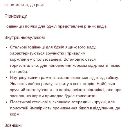
як не можна, до речі.
Різновиди
Годівниці і поїлки для бджіл представлені різних видів.
Внутрішньовуликові
Стельові годівниці для бджіл ящикового виду,
характеризуються зручністю і тривалим
кормленіеміспользованіем. Встановлюються
горизонтально, для наповнення кормом відкривати гніздо
не треба.
Внутріеульевие рамкові встановлюються від гнізда збоку.
Являють собою рамку, закриту з двох сторін. Найбільш
зручний застосування - в період осінніх підгодівлі, але при
засипанню корми припадає бджіл тривожити.
Пластикові стельові зі склянкою всередині - зручні, але
присутній ймовірність проникнення бджіл в відділення, де
корм.
Зовнішні