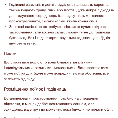
Годівниці загальні, в деякі з відділень наливають сироп, а
так же кидають траву, гілки або плоти. Дуже добре підходять
для годування, серед недоліків - відсутність можливості
проконтролювати, скільки корми вжила кожна сім'я.
Зовнішні навісні не потребують відкриття вулика під час
застосування, але восени запах сиропу тягне до годівниці
бджіл злодійок і тоді використовуються годівниці для бджіл
внутреульевие.
Поїлки
Що стосується поїлок, то вони бувають загальними і
індивідуальними, великими і маленькими. Встановлюватися
може поїлка для бджіл може всередині вулика або зовні, все
залежить від виду.
Розміщення поїлок і годівниць
Встановлювати пристосування потрібно на спеціальні
підставки, в місцях добре освітлюваних сонцем, але
захищених від вітру і до моменту, поки бджоли не почали обліт.