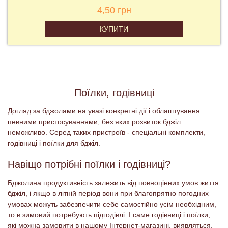
300,00 грн
КУПИТИ
Поїлки, годівниці
Догляд за бджолами на увазі конкретні дії і облаштування
певними пристосуваннями, без яких розвиток бджіл
неможливо. Серед таких пристроїв - спеціальні комплекти,
годівниці і поїлки для бджіл.
Навіщо потрібні поїлки і годівниці?
Бджолина продуктивність залежить від повноцінних умов життя
бджіл, і якщо в літній період вони при благопрятно погодних
умовах можуть забезпечити себе самостійно усім необхідним,
то в зимовий потребують підгодівлі. І саме годівниці і поїлки,
які можна замовити в нашому Інтернет-магазині, виявляться,