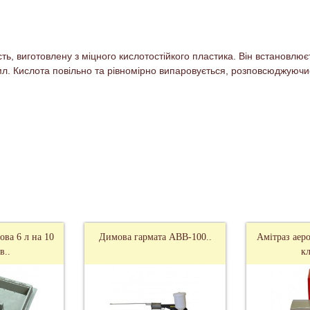
ь, виготовлену з міцного кислотостійкого пластика. Він встановлює
. Кислота повільно та рівномірно випаровується, розповсюджуючись
ова 6 л на 10
Димова гармата АВВ-100..
Амітраз аеро
в..
кл