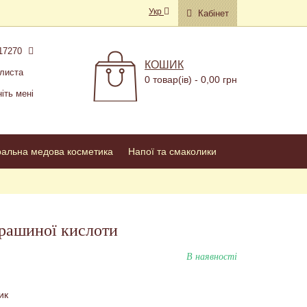
Укр
Кабінет
17270
КОШИК
листа
0 товар(ів) - 0,00 грн
іть мені
ральна медова косметика
Напої та смаколики
рашиної кислоти
В наявності
ик