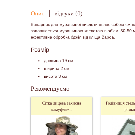
Опис
відгуки (0)
Випарник для мурашиної кислоти являє собою ємніст
заповнюється мурашиною кислотою в об'ємі 30-50 мл
ефективна обробка бджіл від кліща Вароа.
Розмір
довжина 19 см
ширина 2 см
висота 3 см
Рекомендуємо
Сітка лицева захисна
Годівниця стель
камуфляж..
рамко