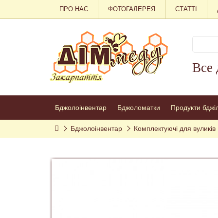
ПРО НАС
ФОТОГАЛЕРЕЯ
СТАТТІ
Все 
Бджолоінвентар
Бджоломатки
Продукти бджі
Бджолоінвентар
Комплектуючі для вуликів 