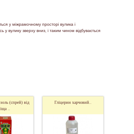
ться у міжрамочному просторі вулика і
 у вулику зверху вниз, і таким чином відбувається
золь (спрей) від
Гліцерин харчовий..
іща ..