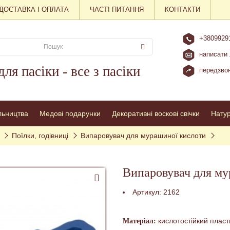
ДОСТАВКА І ОПЛАТА
ЧАСТІ ПИТАННЯ
КОНТАКТИ
+3809929
написати 
для пасіки - все з пасіки
передзвон
льництва
Медові подарунки
Декоративні воскові свічки
Нату
Поїлки, годівниці
Випаровувач для мурашиної кислоти
Випаровувач для му
Артикул:
2162
кислотостійкий пласт
Матеріал: