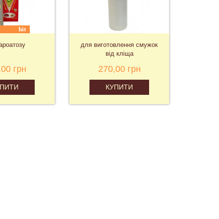
hit
вароатозу
для виготовлення смужок
для
від кліща
антиба
,00 грн
270,00 грн
2
УПИТИ
КУПИТИ