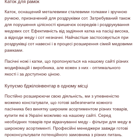
Каток для рамок
Каток, оснащений металевими сталевими голками і зручною
ручкою, призначений для роздруківки сот. Затребуваний також
для порушення цілісності кришечок осередків і роздрукування
медових сот. Ефективність від задіяння катка на пасіці висока,
а відходи меду і сот незначні. Найчастіше застосовується при
роздруківці сот навесні і в процесі розширення сімей медовими
рамками.
Пасічні ножі і катки, що пропонуються на нашому сайті різних
модифікацій і виробника, але кожен з них - оптимального
якості і за доступною ціною.
Купуємо бджілоінвентар в одному місці
Постійно розширюючи свою діяльність, ми з упевненістю
можемо констатувати, що готові забезпечити кожного
пасічника без винятку широким асортиментом різних товарів,
купити які в Україні можливо на нашому сайті. Серед
необхідних товарів при відкачуванні меду - фільтри для меду в
широкому асортименті. Професійні менеджери завжди готові
проконсультувати потенційного замовника з різних питань.