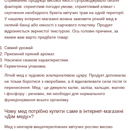
Отриманню продукції високої якості супроводжувало безліч
факторів: сприятливі погодні умови, сприятливий клімат і
скупчення необхідного букета квітучих трав на одній території.
У нашому інтернет-магазині можна замовити річний мед в
скляній банці або ємності з харчового пластику. Продукт
відрізняється зернистої текстурою. Ось головні причини, за
якими вам варто придбати товар:
Свіжий урожай.
Приємний пряний аромат.
Насичені смакові характеристики.
Герметична упаковка.
Літній мед є чудовою альтернативою цукру. Продукт допомагає
не тільки боротися з хворобами, а й відновлювати сили після їх
перенесення. Мед - це джерело калію, заліза, кальцію, магнію
і фосфору - речовин, які необхідні для нормального
функціонування всього організму.
Чому мед потрібно купити саме в інтернет-магазині
«Дім меду»?
Мед з нектарів вищеперелічених квітучих рослин високо