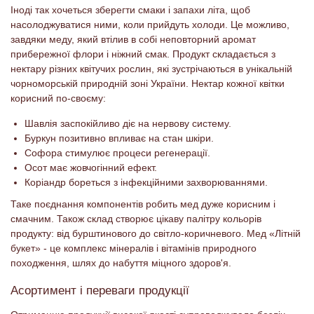
Іноді так хочеться зберегти смаки і запахи літа, щоб
насолоджуватися ними, коли прийдуть холоди. Це можливо,
завдяки меду, який втілив в собі неповторний аромат
прибережної флори і ніжний смак. Продукт складається з
нектару різних квітучих рослин, які зустрічаються в унікальній
чорноморській природній зоні України. Нектар кожної квітки
корисний по-своєму:
Шавлія заспокійливо діє на нервову систему.
Буркун позитивно впливає на стан шкіри.
Софора стимулює процеси регенерації.
Осот має жовчогінний ефект.
Коріандр бореться з інфекційними захворюваннями.
Таке поєднання компонентів робить мед дуже корисним і
смачним. Також склад створює цікаву палітру кольорів
продукту: від бурштинового до світло-коричневого. Мед «Літній
букет» - це комплекс мінералів і вітамінів природного
походження, шлях до набуття міцного здоров'я.
Асортимент і переваги продукції