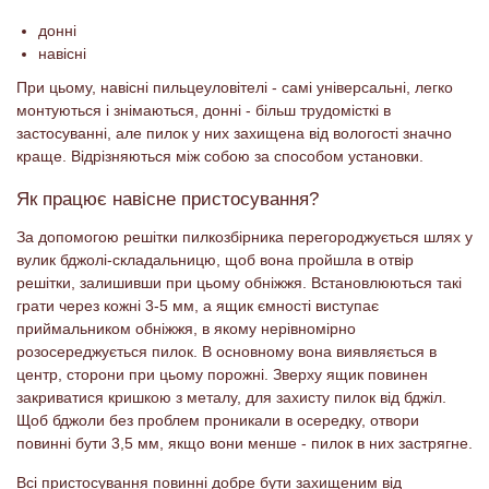
донні
навісні
При цьому, навісні пильцеуловітелі - самі універсальні, легко
монтуються і знімаються, донні - більш трудомісткі в
застосуванні, але пилок у них захищена від вологості значно
краще. Відрізняються між собою за способом установки.
Як працює навісне пристосування?
За допомогою решітки пилкозбірника перегороджується шлях у
вулик бджолі-складальницю, щоб вона пройшла в отвір
решітки, залишивши при цьому обніжжя. Встановлюються такі
грати через кожні 3-5 мм, а ящик ємності виступає
приймальником обніжжя, в якому нерівномірно
розосереджується пилок. В основному вона виявляється в
центр, сторони при цьому порожні. Зверху ящик повинен
закриватися кришкою з металу, для захисту пилок від бджіл.
Щоб бджоли без проблем проникали в осередку, отвори
повинні бути 3,5 мм, якщо вони менше - пилок в них застрягне.
Всі пристосування повинні добре бути захищеним від