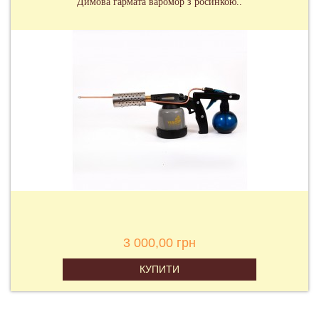
Димова гармата варомор з росинкою..
3 000,00 грн
КУПИТИ