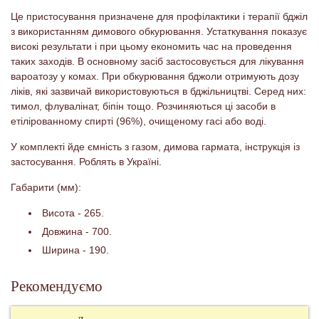
Це пристосування призначене для профілактики і терапії бджіл
з використанням димового обкурювання. Устаткування показує
високі результати і при цьому економить час на проведення
таких заходів. В основному засіб застосовується для лікування
вароатозу у комах. При обкурювання бджоли отримують дозу
ліків, які зазвичай використовуються в бджільництві. Серед них:
тимол, флувалінат, біпін тощо. Розчиняються ці засоби в
етілірованному спирті (96%), очищеному гасі або воді.
У комплекті йде ємність з газом, димова гармата, інструкція із
застосування. Роблять в Україні.
Габарити (мм):
Висота - 265.
Довжина - 700.
Ширина - 190.
Рекомендуємо