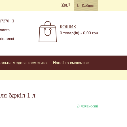
Укр
Кабінет
17270
КОШИК
листа
0 товар(ів) - 0,00 грн
іть мені
ральна медова косметика
Напої та смаколики
ля бджіл 1 л
В наявності