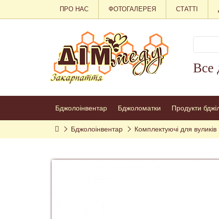
ПРО НАС
ФОТОГАЛЕРЕЯ
СТАТТІ
Все 
Бджолоінвентар
Бджоломатки
Продукти бджі
Бджолоінвентар
Комплектуючі для вуликів 