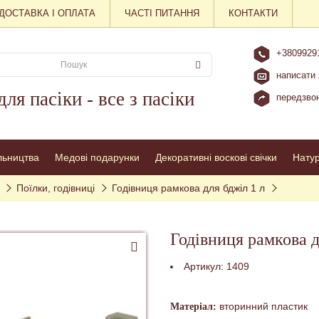
ДОСТАВКА І ОПЛАТА
ЧАСТІ ПИТАННЯ
КОНТАКТИ
+3809929
написати 
для пасіки - все з пасіки
передзвон
льництва
Медові подарунки
Декоративні воскові свічки
Нату
Поїлки, годівниці
Годівниця рамкова для бджіл 1 л
Годівниця рамкова д
Артикул:
1409
вторинний пластик
Матеріал: