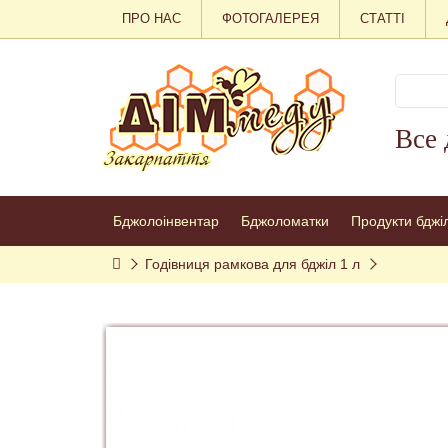
ПРО НАС
ФОТОГАЛЕРЕЯ
СТАТТІ
Все 
Бджолоінвентар
Бджоломатки
Продукти бджі
Годівниця рамкова для бджіл 1 л