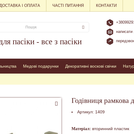
ДОСТАВКА І ОПЛАТА
ЧАСТІ ПИТАННЯ
КОНТАКТИ
+3809929
написати 
для пасіки - все з пасіки
передзвон
льництва
Медові подарунки
Декоративні воскові свічки
Нату
Годівниця рамкова д
Артикул:
1409
вторинний пластик
Матеріал: