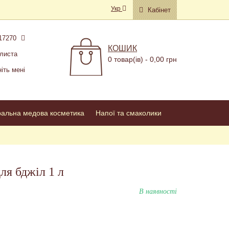
Укр
Кабінет
17270
КОШИК
листа
0 товар(ів) - 0,00 грн
іть мені
ральна медова косметика
Напої та смаколики
ля бджіл 1 л
В наявності