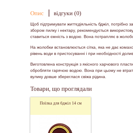
Опис
відгуки (0)
Щоб підтримувати життєдіяльність бджіл, потрібно 
збором пилку і нектару, рекомендується використов
ставиться ємність з водою. Вона потрапляє в жолобо
На жолобки встановлюється сітка, яка не дає комахо
рівень води в пристосуванні і при необхідності долив
Виготовлена ​​конструкція з якісного харчового пл
обробляти гарячою водою. Вона при цьому не втрати
вулику довше збереглася свіжа рідина.
Товари, що проглядали
Поїлка для бджіл 14 см