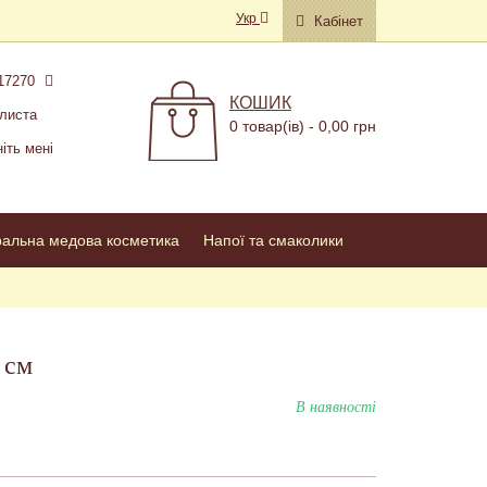
Укр
Кабінет
17270
КОШИК
листа
0 товар(ів) - 0,00 грн
іть мені
ральна медова косметика
Напої та смаколики
 см
В наявності