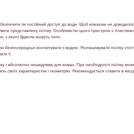
забезпечити їм постійний доступ до води. Щоб комахам не доводилос
увати представлену поїлку. Особливістю цього пристрою є пластмас
к, з якого бджоли можуть пити.
ю безпосередньо контактувати з водою. Розташовувати поїлку стоїт
ати її.
астику і абсолютно нешкідлива для комах. При необхідності поїлку 
ть своїх характеристик і геометрію. Рекомендується ставити в місц