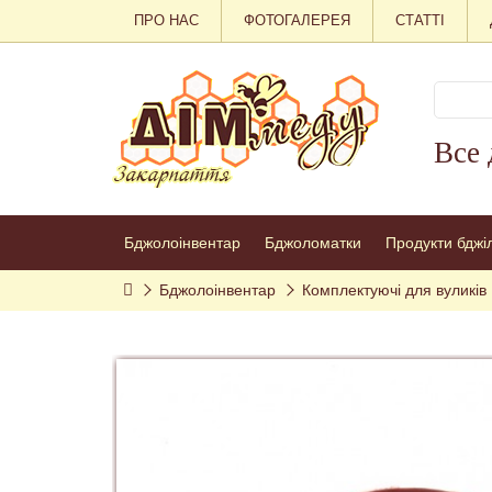
ПРО НАС
ФОТОГАЛЕРЕЯ
СТАТТІ
Все 
Бджолоінвентар
Бджоломатки
Продукти бджі
Бджолоінвентар
Комплектуючі для вуликів 