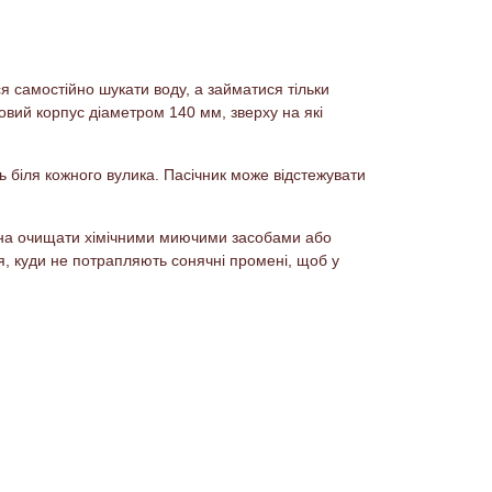
я самостійно шукати воду, а займатися тільки
овий корпус діаметром 140 мм, зверху на які
ь біля кожного вулика. Пасічник може відстежувати
можна очищати хімічними миючими засобами або
я, куди не потрапляють сонячні промені, щоб у