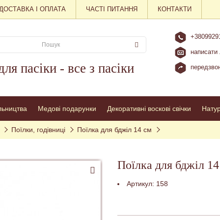
ДОСТАВКА І ОПЛАТА
ЧАСТІ ПИТАННЯ
КОНТАКТИ
+3809929
написати 
для пасіки - все з пасіки
передзвон
льництва
Медові подарунки
Декоративні воскові свічки
Нату
Поїлки, годівниці
Поїлка для бджіл 14 см
Поїлка для бджіл 14
Артикул:
158