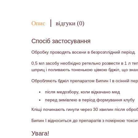
Опис
відгуки (0)
Спосіб застосування
Обробку проводять восени в безрозплідний період.
0,5 мл засобу необхідно ретельно розвести в 1 л т
шприц і поливають тоненькою цівкою бджіл, що знахо
Обробляють бджіл препаратом Бипин I в осінній пері
після медозбору, коли відкачано мед
перед зимівлею в період формування клубу
Кліщі починають гинути через 30 хвилин після обро
Бипин I відноситься до препаратів з помірною токсич
Увага!