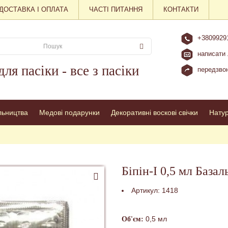
ДОСТАВКА І ОПЛАТА
ЧАСТІ ПИТАННЯ
КОНТАКТИ
+3809929
написати 
для пасіки - все з пасіки
передзвон
льництва
Медові подарунки
Декоративні воскові свічки
Нату
Біпін-І 0,5 мл Базал
Артикул:
1418
0,5 мл
Об'єм: