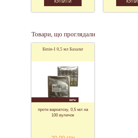
КУПИТИ
КУПИ
Товари, що проглядали
Біпін-І 0,5 мл Базальт
new
проти вароатозу, 0,5 мл на
100 вуличок
20,00 грн