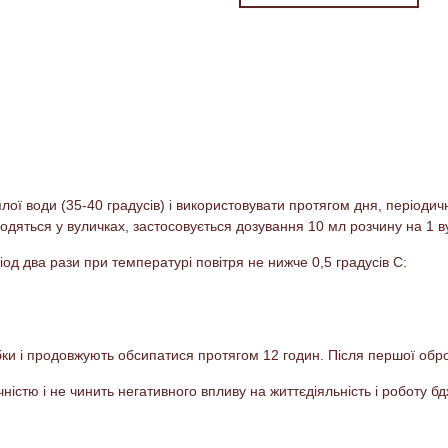
еплої води (35-40 градусів) і використовувати протягом дня, періо
дяться у вуличках, застосовується дозування 10 мл розчину на 1 в
од два рази при температурі повітря не нижче 0,5 градусів С:
бки і продовжують обсипатися протягом 12 годин. Після першої об
ністю і не чинить негативного впливу на життєдіяльність і роботу бд