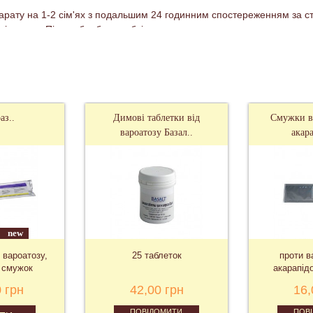
арату на 1-2 сім'ях з подальшим 24 годинним спостереженням за с
 і курити. Після обробки необхідно ретельно вимити руки.
препарату небезпечний для бджіл.
аз..
Димові таблетки від
Смужки ві
вароатозу Базал..
акар
new
 вароатозу,
25 таблеток
проти в
0 смужок
акарапід
 грн
42,00 грн
16,
ПОВІДОМИТИ
ПОВ