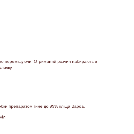
дично перемішуючи. Отриманий розчин набирають в
уличку.
робки препаратом гине до 99% кліща Вароа.
жіл.