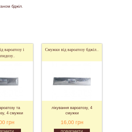
таном бджіл.
д вароатозу і
Смужки від вароатозу бджіл..
апидозу..
ароатозу та
лікування вароатозу, 4
10 см
озу, 4 смужки
смужки
ефі
00 грн
16,00 грн
1
ІДОМИТИ
ПОВІДОМИТИ
П