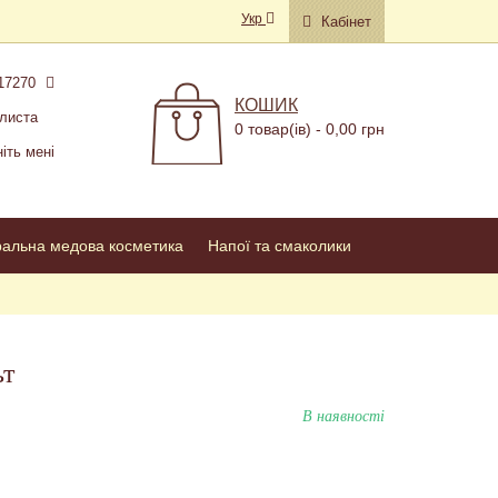
Укр
Кабінет
17270
КОШИК
листа
0 товар(ів) - 0,00 грн
іть мені
ральна медова косметика
Напої та смаколики
ьт
В наявності