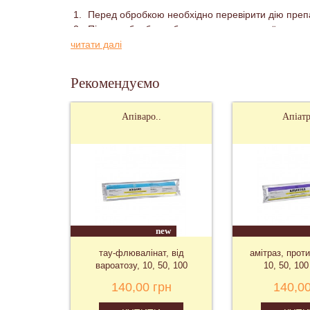
Перед обробкою необхідно перевірити дію преп
Під час обробки забороняється вживати їжу, воду
Необхідно дотримуватися дозування, надлишок 
читати далі
Рекомендуємо
Апіваро..
Апіатр
new
тау-флювалінат, від
амітраз, проти
вароатозу, 10, 50, 100
10, 50, 10
смужок
140,00 грн
140,00