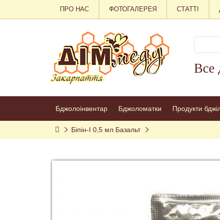
ПРО НАС
ФОТОГАЛЕРЕЯ
СТАТТІ
Все 
Бджолоінвентар
Бджоломатки
Продукти бджі
Біпін-І 0,5 мл Базальт