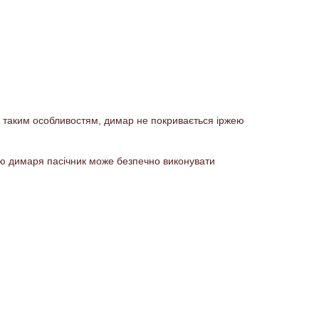
ки таким особливостям, димар не покривається іржею
гою димаря пасічник може безпечно виконувати