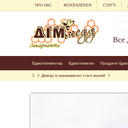
ПРО НАС
ФОТОГАЛЕРЕЯ
СТАТТІ
Все 
Бджолоінвентар
Бджоломатки
Продукти бджі
Димар із нержавіючої сталі малий