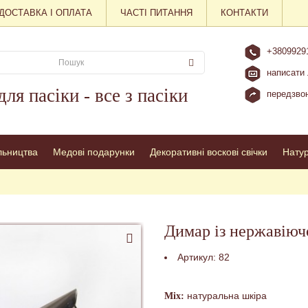
ДОСТАВКА І ОПЛАТА
ЧАСТІ ПИТАННЯ
КОНТАКТИ
+3809929
написати 
для пасіки - все з пасіки
передзвон
льництва
Медові подарунки
Декоративні воскові свічки
Нату
Димар із нержавіючо
Артикул:
82
натуральна шкіра
Міх: