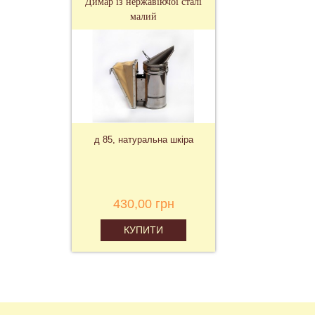
Димар із нержавіючої сталі
малий
д 85, натуральна шкіра
430,00 грн
КУПИТИ