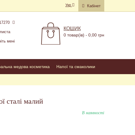
Укр
Кабінет
17270
КОШИК
листа
0 товар(ів) - 0,00 грн
іть мені
ральна медова косметика
Напої та смаколики
ї сталі малий
В наявності