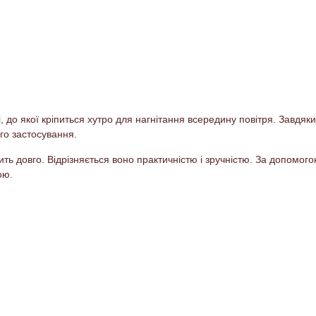
, до якої кріпиться хутро для нагнітання всередину повітря. Завдя
го застосування.
ть довго. Відрізняється воно практичністю і зручністю. За допомо
ою.