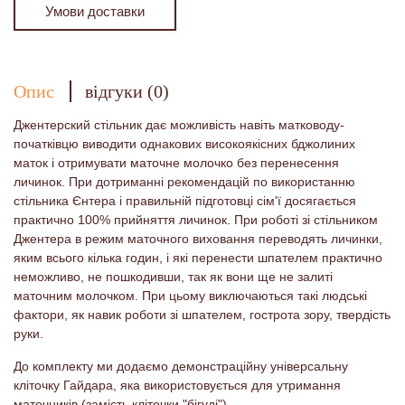
Умови доставки
Опис
відгуки (0)
Джентерский стільник дає можливість навіть матководу-
початківцю виводити однакових високоякісних бджолиних
маток і отримувати маточне молочко без перенесення
личинок. При дотриманні рекомендацій по використанню
стільника Єнтера і правильній підготовці сім'ї досягається
практично 100% прийняття личинок. При роботі зі стільником
Джентера в режим маточного виховання переводять личинки,
яким всього кілька годин, і які перенести шпателем практично
неможливо, не пошкодивши, так як вони ще не залиті
маточним молочком. При цьому виключаються такі людські
фактори, як навик роботи зі шпателем, гострота зору, твердість
руки.
До комплекту ми додаємо демонстраційну універсальну
кліточку Гайдара, яка використовується для утримання
маточників (замість кліточки "бігуді").