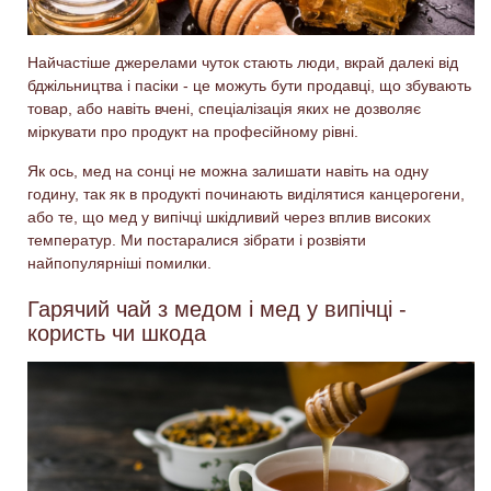
Найчастіше джерелами чуток стають люди, вкрай далекі від
бджільництва і пасіки - це можуть бути продавці, що збувають
товар, або навіть вчені, спеціалізація яких не дозволяє
міркувати про продукт на професійному рівні.
Як ось, мед на сонці не можна залишати навіть на одну
годину, так як в продукті починають виділятися канцерогени,
або те, що мед у випічці шкідливий через вплив високих
температур. Ми постаралися зібрати і розвіяти
найпопулярніші помилки.
Гарячий чай з медом і мед у випічці -
користь чи шкода