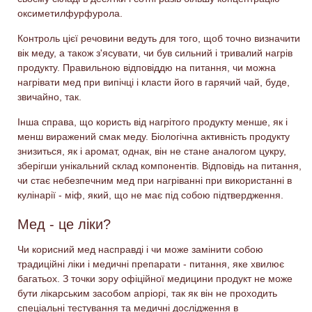
оксиметилфурфурола.
Контроль цієї речовини ведуть для того, щоб точно визначити
вік меду, а також з'ясувати, чи був сильний і тривалий нагрів
продукту. Правильною відповіддю на питання, чи можна
нагрівати мед при випічці і класти його в гарячий чай, буде,
звичайно, так.
Інша справа, що користь від нагрітого продукту менше, як і
менш виражений смак меду. Біологічна активність продукту
знизиться, як і аромат, однак, він не стане аналогом цукру,
зберігши унікальний склад компонентів. Відповідь на питання,
чи стає небезпечним мед при нагріванні при використанні в
кулінарії - міф, який, що не має під собою підтвердження.
Мед - це ліки?
Чи корисний
мед
насправді і чи може замінити собою
традиційні ліки і медичні препарати - питання, яке хвилює
багатьох. З точки зору офіційної медицини продукт не може
бути лікарським засобом апріорі, так як він не проходить
спеціальні тестування та медичні дослідження в