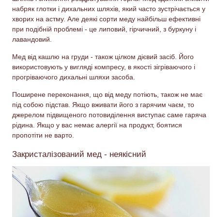
набряк глотки і дихальних шляхів, який часто зустрічається у
хворих на астму. Але деякі сорти меду найбільш ефективні
при подібній проблемі - це липовий, гірчичний, з буркуну і
лавандовий.
Мед від кашлю на груди - також цілком дієвий засіб. Його
використовують у вигляді компресу, в якості зігріваючого і
прогріваючого дихальні шляхи засоба.
Поширене переконання, що від меду потіють, також не має
під собою підстав. Якщо вживати його з гарячим чаєм, то
джерелом підвищеного потовиділення виступає саме гаряча
рідина. Якщо у вас немає алергії на продукт, боятися
пропотіти не варто.
Закристалізований мед - неякісний