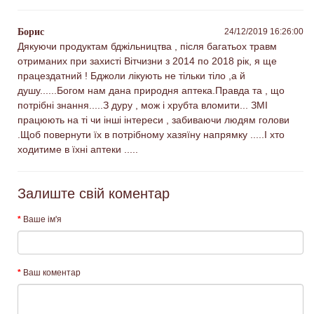
Борис
24/12/2019 16:26:00
Дякуючи продуктам бджільництва , після багатьох травм
отриманих при захисті Вітчизни з 2014 по 2018 рік, я ще
працездатний ! Бджоли лікують не тільки тіло ,а й
душу......Богом нам дана природня аптека.Правда та , що
потрібні знання.....З дуру , мож і хрубта вломити... ЗМІ
працюють на ті чи інші інтереси , забиваючи людям голови
.Щоб повернути їх в потрібному хазяїну напрямку .....І хто
ходитиме в їхні аптеки .....
Залиште свій коментар
Ваше ім'я
Ваш коментар