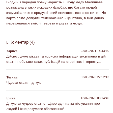
В одній з передач повну марність і шкоду меду Малишева
розписала в таких яскравих фарбах, що багато людей
засумнівалися в продукті, який вживають все своє життя. Не
варто сліпо довіряти телебаченню - це істина, в якій давно
переконалися вміючі тверезо міркувати люди.
Коментарі(4)
лариса
23/03/2021 14:43:40
Дійсно , дуже цікава та корисна інформація висвітлена в цій
статті, побільше таких публікацій на сторінках інтернету...
Тетяна
03/08/2020 22:52:13
Чудова стаття, дякую!
Ірина
13/02/2020 08:14:40
Дякую за чудову статтю! Щиро вдячна за піклування про
людей і їхнє розумове збагачення!