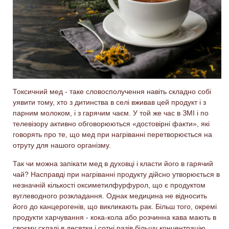
Токсичний мед - таке словосполучення навіть складно собі
уявити тому, хто з дитинства в селі вживав цей продукт і з
парним молоком, і з гарячим чаєм. У той же час в ЗМІ і по
телевізору активно обговорюються «достовірні факти», які
говорять про те, що мед при нагріванні перетворюється на
отруту для нашого організму.
Так чи можна запікати мед в духовці і класти його в гарячий
чай? Насправді при нагріванні продукту дійсно утворюється в
незначній кількості оксиметилфурфурол, що є продуктом
вуглеводного розкладання. Однак медицина не відносить
його до канцерогенів, що викликають рак. Більш того, окремі
продукти харчування - кока-кола або розчинна кава мають в
своєму складі в десятки і сотні разів більшу концентрацію