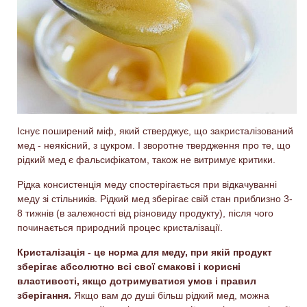
Існує поширений міф, який стверджує, що закристалізований
мед - неякісний, з цукром. І зворотне твердження про те, що
рідкий мед є фальсифікатом, також не витримує критики.
Рідка консистенція меду спостерігається при відкачуванні
меду зі стільників. Рідкий мед зберігає свій стан приблизно 3-
8 тижнів (в залежності від різновиду продукту), після чого
починається природний процес кристалізації.
Кристалізація - це норма для меду, при якій продукт
зберігає абсолютно всі свої смакові і корисні
властивості, якщо дотримуватися умов і правил
зберігання.
Якщо вам до душі більш рідкий мед, можна