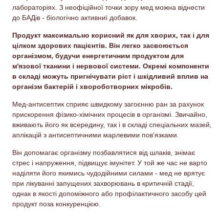
лабораторіях. З неофіційної точки зору мед можна віднести
до БАДів - біологічно активниї добавок.
Продукт максимально корисний як для хворих, так і для
цілком здорових пацієнтів. Він легко засвоюється
організмом, будучи енергетичним продуктом для
м'язової тканини і нервової системи. Окремі компоненти
в складі можуть пригнічувати ріст і шкідливий вплив на
організм бактерій і хвороботворних мікробів.
Мед-антисептик сприяє швидкому загоєнню ран за рахунок
прискорення фізико-хімічних процесів в організмі. Звичайно,
вживають його як всередину, так і в складі спеціальних мазей,
аплікацій з антисептичними марлевими пов'язками.
Він допомагає організму позбавлятися від шлаків, знімає
стрес і напруження, підвищує імунітет. У той же час не варто
наділяти його якимись чудодійними силами - мед не врятує
при лікуванні запущених захворювань в критичній стадії,
однак в якості допоміжного або профілактичного засобу цей
продукт поза конкуренцією.