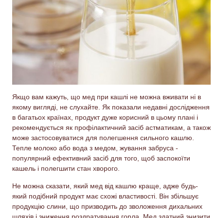
Якщо вам кажуть, що мед при кашлі не можна вживати ні в
якому вигляді, не слухайте. Як показали недавні дослідження
в багатьох країнах, продукт дуже корисний в цьому плані і
рекомендується як профілактичний засіб астматикам, а також
може застосовуватися для полегшення сильного кашлю.
Тепле молоко або вода з медом, жування
забруса
-
популярний ефективний засіб для того, щоб заспокоїти
кашель і полегшити стан хворого.
Не можна сказати, який мед від кашлю краще, адже будь-
який подібний продукт має схожі властивості. Він збільшує
продукцію слини, що призводить до зволоження дихальних
шляхів і зниження роздратування горла. Мед здатний знизити