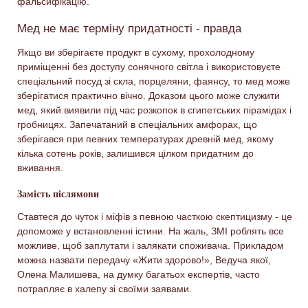
фальсифікацію.
Мед не має терміну придатності - правда
Якщо ви зберігаєте продукт в сухому, прохолодному
приміщенні без доступу сонячного світла і використовуєте
спеціальний посуд зі скла, порцеляни, фаянсу, то мед може
зберігатися практично вічно. Доказом цього може служити
мед, який виявили під час розкопок в єгипетських пірамідах і
гробницях. Запечатаний в спеціальних амфорах, що
зберігався при певних температурах древній мед, якому
кілька сотень років, залишився цілком придатним до
вживання.
Замість післямови
Ставтеся до чуток і міфів з певною часткою скептицизму - це
допоможе у встановленні істини. На жаль, ЗМІ роблять все
можливе, щоб заплутати і залякати споживача. Прикладом
можна назвати передачу «Жити здорово!», Ведуча якої,
Олена Малишева, на думку багатьох експертів, часто
потрапляє в халепу зі своїми заявами.