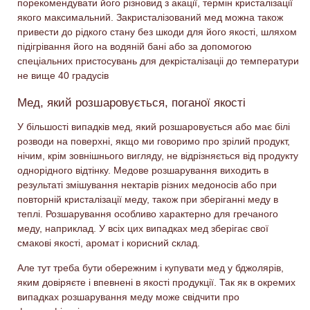
порекомендувати його різновид з акації, термін кристалізації
якого максимальний. Закристалізований мед можна також
привести до рідкого стану без шкоди для його якості, шляхом
підігрівання його на водяній бані або за допомогою
спеціальних пристосувань для декрісталізаціі до температури
не вище 40 градусів
Мед, який розшаровується, поганої якості
У більшості випадків мед, який розшаровується або має білі
розводи на поверхні, якщо ми говоримо про зрілий продукт,
нічим, крім зовнішнього вигляду, не відрізняється від продукту
однорідного відтінку. Медове розшарування виходить в
результаті змішування нектарів різних медоносів або при
повторній кристалізації меду, також при зберіганні меду в
теплі. Розшарування особливо характерно для гречаного
меду, наприклад. У всіх цих випадках мед зберігає свої
смакові якості, аромат і корисний склад.
Але тут треба бути обережним і купувати мед у бджолярів,
яким довіряєте і впевнені в якості продукції. Так як в окремих
випадках розшарування меду може свідчити про