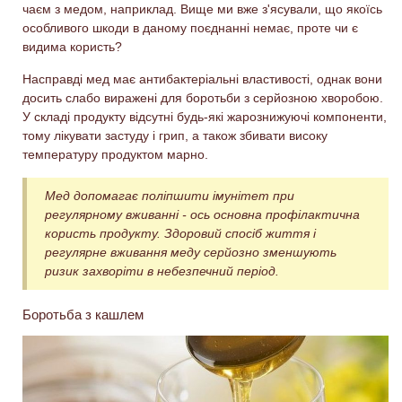
чаєм з медом, наприклад. Вище ми вже з'ясували, що якоїсь
особливого шкоди в даному поєднанні немає, проте чи є
видима користь?
Насправді мед має антибактеріальні властивості, однак вони
досить слабо виражені для боротьби з серйозною хворобою.
У складі продукту відсутні будь-які жарознижуючі компоненти,
тому лікувати застуду і грип, а також збивати високу
температуру продуктом марно.
Мед допомагає поліпшити імунітет при
регулярному вживанні - ось основна профілактична
користь продукту. Здоровий спосіб життя і
регулярне вживання меду серйозно зменшують
ризик захворіти в небезпечний період.
Боротьба з кашлем