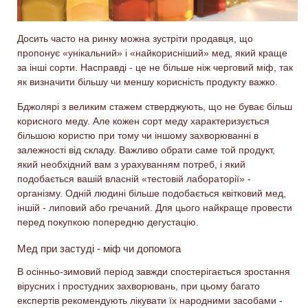
Досить часто на ринку можна зустріти продавця, що
пропонує «унікальний» і «найкорисніший» мед, який краще
за інші сорти. Насправді - це не більше ніж черговий міф, так
як визначити більшу чи меншу корисність продукту важко.
Бджолярі з великим стажем стверджують, що не буває більш
корисного меду. Але кожен сорт меду характеризується
більшою користю при тому чи іншому захворюванні в
залежності від складу. Важливо обрати саме той продукт,
який необхідний вам з урахуванням потреб, і який
подобається вашій власній «тестовій лабораторії» -
організму. Одній людині більше подобається квітковий мед,
іншій - липовий або гречаний. Для цього найкраще провести
перед покупкою попередню дегустацію.
Мед при застуді - міф чи допомога
В осінньо-зимовий період завжди спостерігається зростання
вірусних і простудних захворювань, при цьому багато
експертів рекомендують лікувати їх народними засобами -