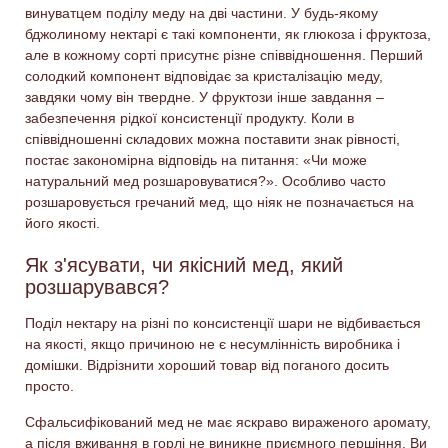
винуватцем поділу меду на дві частини. У будь-якому
бджолиному нектарі є такі компоненти, як глюкоза і фруктоза,
але в кожному сорті присутнє різне співвідношення. Перший
солодкий компонент відповідає за кристалізацію меду,
завдяки чому він твердне. У фруктози інше завдання –
забезпечення рідкої консистенції продукту. Коли в
співвідношенні складових можна поставити знак рівності,
постає закономірна відповідь на питання: «Чи може
натуральний мед розшаровуватися?». Особливо часто
розшаровується гречаний мед, що ніяк не позначається на
його якості.
Як з'ясувати, чи якісний мед, який
розшарувався?
Поділ нектару на різні по консистенції шари не відбивається
на якості, якщо причиною не є несумлінність виробника і
домішки. Відрізнити хороший товар від поганого досить
просто.
Сфальсифікований мед не має яскраво вираженого аромату,
а після вживання в горлі не виникне приємного першіння. Ви