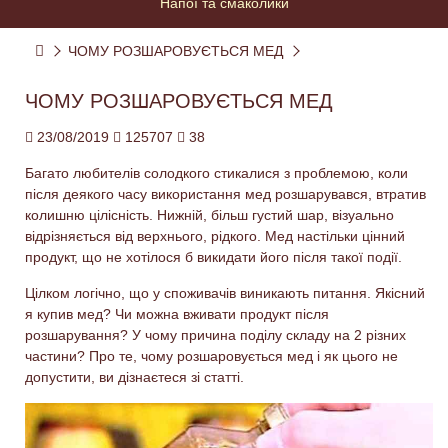
Напої та смаколики
ЧОМУ РОЗШАРОВУЄТЬСЯ МЕД
ЧОМУ РОЗШАРОВУЄТЬСЯ МЕД
23/08/2019
125707
38
Багато любителів солодкого стикалися з проблемою, коли
після деякого часу використання мед розшарувався, втратив
колишню цілісність. Нижній, більш густий шар, візуально
відрізняється від верхнього, рідкого. Мед настільки цінний
продукт, що не хотілося б викидати його після такої події.
Цілком логічно, що у споживачів виникають питання. Якісний
я купив мед? Чи можна вживати продукт після
розшарування? У чому причина поділу складу на 2 різних
частини? Про те, чому розшаровується мед і як цього не
допустити, ви дізнаєтеся зі статті.