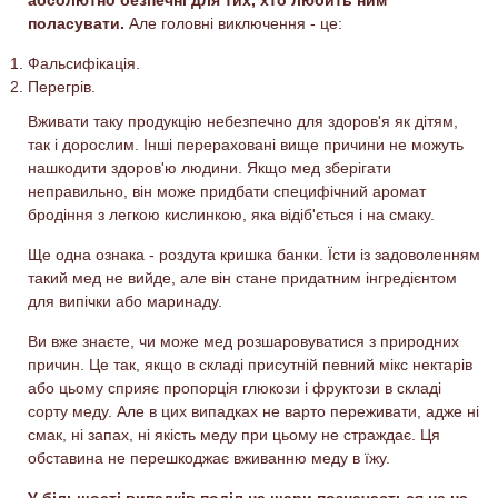
абсолютно безпечні для тих, хто любить ним
поласувати.
Але головні виключення - це:
Фальсифікація.
Перегрів.
Вживати таку продукцію небезпечно для здоров'я як дітям,
так і дорослим. Інші перераховані вище причини не можуть
нашкодити здоров'ю людини. Якщо мед зберігати
неправильно, він може придбати специфічний аромат
бродіння з легкою кислинкою, яка відіб'ється і на смаку.
Ще одна ознака - роздута кришка банки. Їсти із задоволенням
такий мед не вийде, але він стане придатним інгредієнтом
для випічки або маринаду.
Ви вже знаєте, чи може мед розшаровуватися з природних
причин. Це так, якщо в складі присутній певний мікс нектарів
або цьому сприяє пропорція глюкози і фруктози в складі
сорту меду. Але в цих випадках не варто переживати, адже ні
смак, ні запах, ні якість меду при цьому не страждає. Ця
обставина не перешкоджає вживанню меду в їжу.