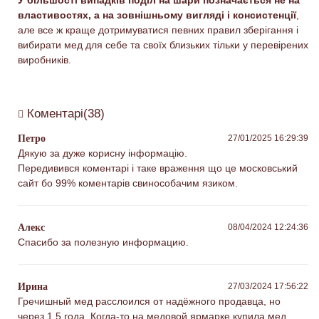
У більшості випадків поділ на шари позначається не на
властивостях, а на зовнішньому вигляді і консистенції
,
але все ж краще дотримуватися певних правил зберігання і
вибирати мед для себе та своїх близьких тільки у перевірених
виробників.
Коментарі(38)
Петро
27/01/2025 16:29:39
Дякую за дуже корисну інформацію.
Передивився коментарі і таке враження що це московський
сайт бо 99% коментарів свинособачим язиком.
Алекс
08/04/2024 12:24:36
Спасибо за полезную информацию.
Ирина
27/03/2024 17:56:22
Гречишный мед расслоился от надёжного продавца, но
через 1,5 года. Когда-то на медовой ярмарке купила мед