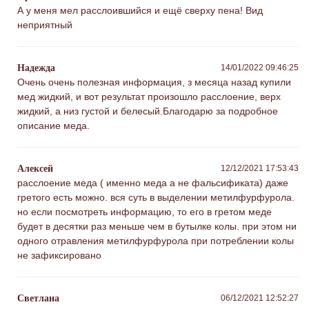
А у меня мел расслоившийся и ещё сверху пена! Вид
неприятный
Надежда
14/01/2022 09:46:25
Очень очень полезная информация, з месяца назад купили
мед жидкий, и вот результат произошло расслоение, верх
жидкий, а низ густой и белесый.Благодарю за подробное
описание меда.
Алексей
12/12/2021 17:53:43
расслоение меда ( именно меда а не фальсификата) даже
гретого есть можно. вся суть в выделении метилфурфурола.
но если посмотреть информацию, то его в гретом меде
будет в десятки раз меньше чем в бутылке колы. при этом ни
одного отравления метилфурфурола при потреблении колы
не зафиксировано
Светлана
06/12/2021 12:52:27