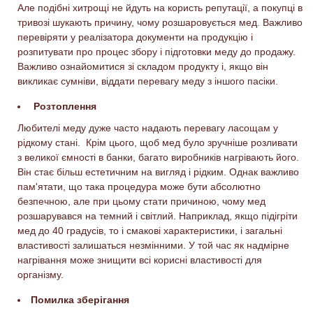
Але подібні хитрощі не йдуть на користь репутації, а покупці в
тривозі шукають причину, чому розшаровується мед. Важливо
перевіряти у реалізатора документи на продукцію і
розпитувати про процес збору і підготовки меду до продажу.
Важливо ознайомитися зі складом продукту і, якщо він
викликає сумніви, віддати перевагу меду з іншого пасіки.
Розтоплення
Любителі меду дуже часто надають перевагу ласощам у
рідкому стані. Крім цього, щоб мед було зручніше розливати
з великої ємності в банки, багато виробників нагрівають його.
Він стає більш естетичним на вигляд і рідким. Однак важливо
пам'ятати, що така процедура може бути абсолютно
безпечною, але при цьому стати причиною, чому мед
розшарувався на темний і світлий. Наприклад, якщо підігріти
мед до 40 градусів, то і смакові характеристики, і загальні
властивості залишаться незмінними. У той час як надмірне
нагрівання може знищити всі корисні властивості для
організму.
Помилка зберігання