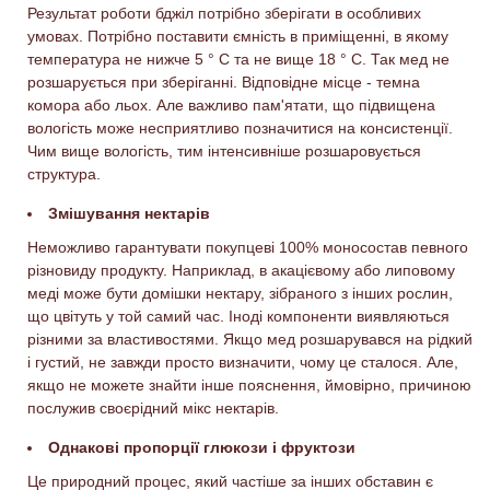
Результат роботи бджіл потрібно зберігати в особливих
умовах. Потрібно поставити ємність в приміщенні, в якому
температура не нижче 5 ° C та не вище 18 ° C. Так мед не
розшарується при зберіганні. Відповідне місце - темна
комора або льох. Але важливо пам'ятати, що підвищена
вологість може несприятливо позначитися на консистенції.
Чим вище вологість, тим інтенсивніше розшаровується
структура.
Змішування нектарів
Неможливо гарантувати покупцеві 100% моносостав певного
різновиду продукту. Наприклад, в акацієвому або липовому
меді може бути домішки нектару, зібраного з інших рослин,
що цвітуть у той самий час. Іноді компоненти виявляються
різними за властивостями. Якщо мед розшарувався на рідкий
і густий, не завжди просто визначити, чому це сталося. Але,
якщо не можете знайти інше пояснення, ймовірно, причиною
послужив своєрідний мікс нектарів.
Однакові пропорції глюкози і фруктози
Це природний процес, який частіше за інших обставин є