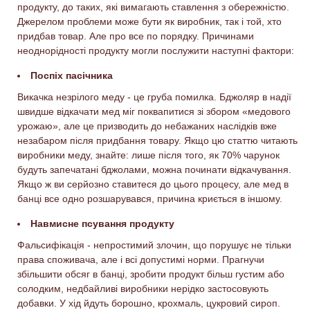
продукту, до таких, які вимагають ставлення з обережністю.
Джерелом проблеми може бути як виробник, так і той, хто
придбав товар. Але про все по порядку. Причинами
неоднорідності продукту могли послужити наступні фактори:
Поспіх пасічника
Викачка незрілого меду - це груба помилка. Бджоляр в надії
швидше відкачати мед міг поквапитися зі збором «медового
урожаю», але це призводить до небажаних наслідків вже
незабаром після придбання товару. Якщо цю статтю читають
виробники меду, знайте: лише після того, як 70% чарунок
будуть запечатані бджолами, можна починати відкачування.
Якщо ж ви серйозно ставитеся до цього процесу, але мед в
банці все одно розшарувався, причина криється в іншому.
Навмисне псування продукту
Фальсифікація - непростимий злочин, що порушує не тільки
права споживача, але і всі допустимі норми. Прагнучи
збільшити обсяг в банці, зробити продукт більш густим або
солодким, недбайливі виробники нерідко застосовують
добавки. У хід йдуть борошно, крохмаль, цукровий сироп.