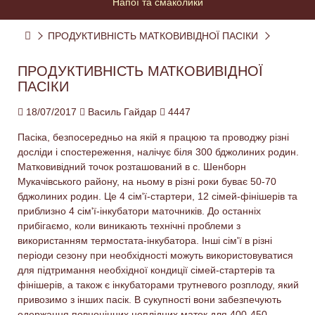
Напої та смаколики
ПРОДУКТИВНІСТЬ МАТКОВИВІДНОЇ ПАСІКИ
ПРОДУКТИВНІСТЬ МАТКОВИВІДНОЇ
ПАСІКИ
18/07/2017
Василь Гайдар
4447
Пасіка, безпосередньо на якій я працюю та проводжу різні
досліди і спостереження, налічує біля 300 бджолиних родин.
Матковивідний точок розташований в с. Шенборн
Мукачівського району, на ньому в різні роки буває 50-70
бджолиних родин. Це 4 сім'ї-стартери, 12 сімей-фінішерів та
приблизно 4 сім'ї-інкубатори маточників. До останніх
прибігаємо, коли виникають технічні проблеми з
використанням термостата-інкубатора. Інші сім'ї в різні
періоди сезону при необхідності можуть використовуватися
для підтримання необхідної кондиції сімей-стартерів та
фінішерів, а також є інкубаторами трутневого розплоду, який
привозимо з інших пасік. В сукупності вони забезпечують
одержання повноцінних неплідних маток для 400-450