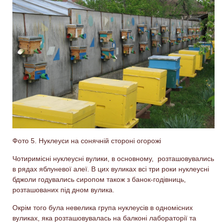
Фото 5. Нуклеуси на сонячній стороні огорожі
Чотиримісні нуклеусні вулики, в основному, розташовувались
в рядах яблуневої алеї. В цих вуликах всі три роки нуклеусні
бджоли годувались сиропом також з банок-годівниць,
розташованих під дном вулика.
Окрім того була невелика група нуклеусів в одномісних
вуликах, яка розташовувалась на балконі лабораторії та