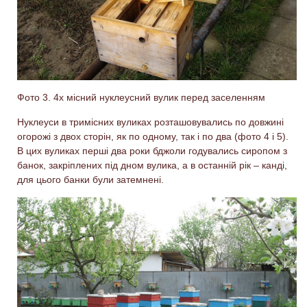
Фото 3. 4х місний нуклеусний вулик перед заселенням
Нуклеуси в тримісних вуликах розташовувались по довжині
огорожі з двох сторін, як по одному, так і по два (фото 4 і 5).
В цих вуликах перші два роки бджоли годувались сиропом з
банок, закріплених під дном вулика, а в останній рік – канді,
для цього банки були затемнені.