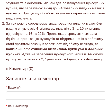
зручним та економним місцем для розташування нуклеусних
вуликів, що забезпечує вихід до 5,4 товарних плідних маток з
нуклеуса. При цьому обов’язкова умова - гарна теплоізоляція
гнізда нуклеусів.
За три роки в середньому вихід товарних плідних маток був
вищим з нуклеусів 4-місних вуликів, ніж з 3 та-10-ти місних
відповідно на 16 та 22%. Проте, якщо врахувати витрати
бджіл на організацію нуклеусів та підтримання їх в робочому
стані протягом сезону в залежності від об’єму їх гнізда, то
найбільш ефективними виявились нуклеуси в 3-місних
вуликах
. Адже на заселення нуклеусного місця в 3-місному
вулику витрачалось в 2,7 рази менше бджіл, ніж в 4-місному
Коментарі(0)
Залиште свій коментар
Ваше ім'я
Ваш коментар