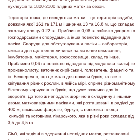
нуклеусів та 1800-2100 плідних маток за сезон.
Територія точка, де виводяться матки – це територія садиби,
довжина якої 161 та 171 м і ширина 13 та 16,8 м, що складає
загальну площу 0.22 га. Приблизно 0,06 га зайнято двором та
господарськими спорудами, а інша повністю відведена для
пасіки. Споруди для обслуговування пасіки – лабораторія,
кімната для щеплення личинок на маточне виховання,
інкубаторна, майстерня, воскосховище, склад та інше.
Приблизно 0,06 га повністю відведено під медоноси: сильфію
пронзенолисту, ваточник сирійський, головатень, фацелію та
ін. Безперечно, що це мало для поживи бджіл, та все ж
квітування різних рослин, в якійсь мірі, сприяє різноманітному
білковому харчуванню бджіл, що дуже важливо для їх
здоров’я. До того ж неподалік щорічно в складчину з іншими
двома матковивідними пасіками, які розташовані в радіусі до
400 м, висіваємо фацелію, буркун, є невелика площа
сильфії та котовника лікарського, яка в різні роки складає від
3,5 до 4,5 га.
Сім’ї, які задіяні в одержанні неплідних маток, розташовані