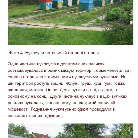
Фото 4. Нуклеуси на тіньовій стороні огорожі
Одна частина нуклеусів в десятимісних вуликах
розташовувалась в різних місцях території, обмеженої зліва і
справа огорожею з тримісними нуклеусними вуликами. На
цій території ростуть вишні, яблуні, груші, кущі гумі, годжі,
шипшини, малина і інше. Деякі вулики в тіні, а деякі, в
основному на сонці. Друга частина нуклеусів в цих вуликах
розташовувалась, в основному, на відкритій сонячній
місцевості. Годування нуклеусних бджіл проводили зі
спільних скляних годівниць.