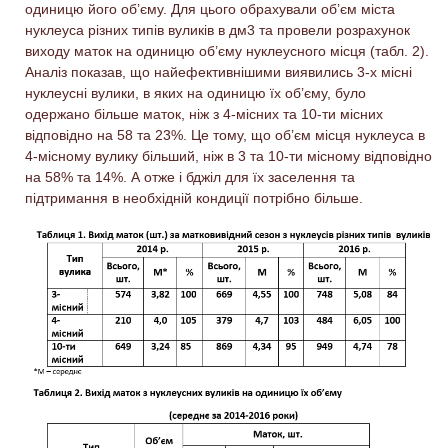
одиницю його об’єму. Для цього обрахували об’єм міста
нуклеуса різних типів вуликів в дм3 та провели розрахунок
виходу маток на одиницю об’єму нуклеусного місця (табл. 2).
Аналіз показав, що найефективнішими виявились 3-х місні
нуклеусні вулики, в яких на одиницю їх об’єму, було
одержано більше маток, ніж з 4-місних та 10-ти місних
відповідно на 58 та 23%. Це тому, що об’єм місця нуклеуса в
4-місному вулику більший, ніж в 3 та 10-ти місному відповідно
на 58% та 14%. А отже і бджіл для їх заселення та
підтримання в необхідній кондиції потрібно більше.