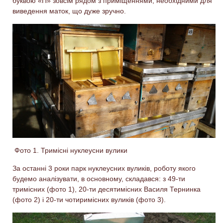
буквою «П» зовсім рядом з приміщеннями, необхідними для
виведення маток, що дуже зручно.
Фото 1. Тримісні нуклеусни вулики
За останні 3 роки парк нуклеусних вуликів, роботу якого
будемо аналізувати, в основному, складався: з 49-ти
тримісних (фото 1), 20-ти десятимісних Василя Тернинка
(фото 2) і 20-ти чотиримісних вуликів (фото 3).