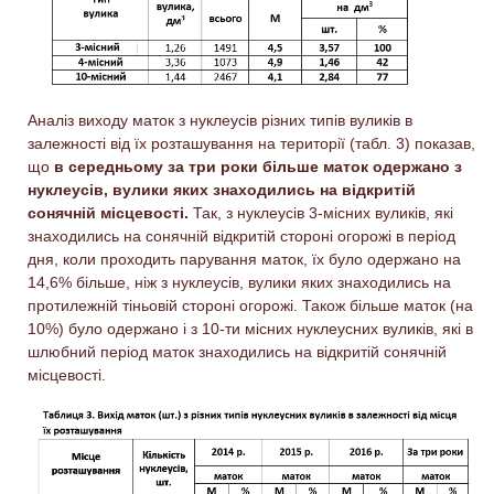
Аналіз виходу маток з нуклеусів різних типів вуликів в
залежності від їх розташування на території (табл. 3) показав,
що
в середньому за три роки більше маток одержано з
нуклеусів, вулики яких знаходились на відкритій
сонячній місцевості.
Так, з нуклеусів 3-місних вуликів, які
знаходились на сонячній відкритій стороні огорожі в період
дня, коли проходить парування маток, їх було одержано на
14,6% більше, ніж з нуклеусів, вулики яких знаходились на
протилежній тіньовій стороні огорожі. Також більше маток (на
10%) було одержано і з 10-ти місних нуклеусних вуликів, які в
шлюбний період маток знаходились на відкритій сонячній
місцевості.