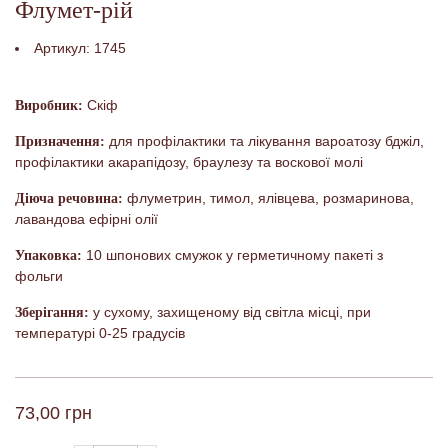
Флумет-рій
Артикул:
1745
Скіф
Виробник:
для профілактики та лікування вароатозу бджіл,
Призначення:
профілактики акарапідозу, браулезу та воскової молі
флуметрин, тимол, ялівцева, розмаринова,
Діюча речовина:
лавандова ефірні олії
10 шпонових смужок у герметичному пакеті з
Упаковка:
фольги
у сухому, захищеному від світла місці, при
Зберігання:
температурі 0-25 градусів
73,00 грн