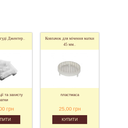
ігуді Джентер..
Ковпачок для мічення матки
Льотко
45 мм..
кр
ції та захисту
пластмаса
пластм
атки
00 грн
25,00 грн
П
УПИТИ
КУПИТИ
П