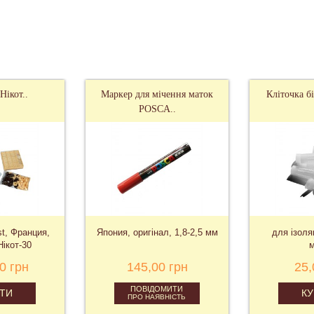
Нікот..
Маркер для мічення маток
Кліточка б
POSCA..
st, Франция,
Япония, оригінал, 1,8-2,5 мм
для ізоля
ікот-30
м
0 грн
145,00 грн
25,
ПОВІДОМИТИ
ТИ
К
ПРО НАЯВНІСТЬ