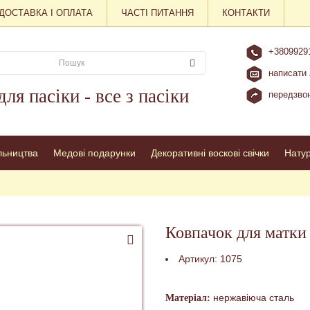
ДОСТАВКА І ОПЛАТА
ЧАСТІ ПИТАННЯ
КОНТАКТИ
+3809929
написати 
для пасіки - все з пасіки
передзвон
льництва
Медові подарунки
Декоративні воскові свічки
Нату
Ковпачок для матки
Артикул:
1075
нержавіюча сталь
Матеріал: