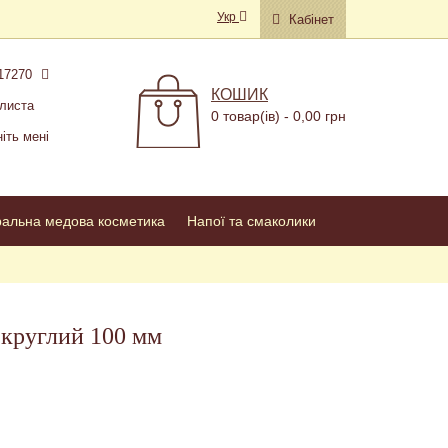
Укр
Кабінет
17270
КОШИК
листа
0 товар(ів) - 0,00 грн
іть мені
ральна медова косметика
Напої та смаколики
 круглий 100 мм