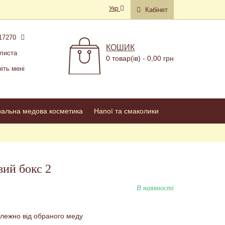
Укр
Кабінет
17270
КОШИК
листа
0 товар(ів) - 0,00 грн
іть мені
ральна медова косметика
Напої та смаколики
ий бокс 2
В наявності
лежно від обраного меду