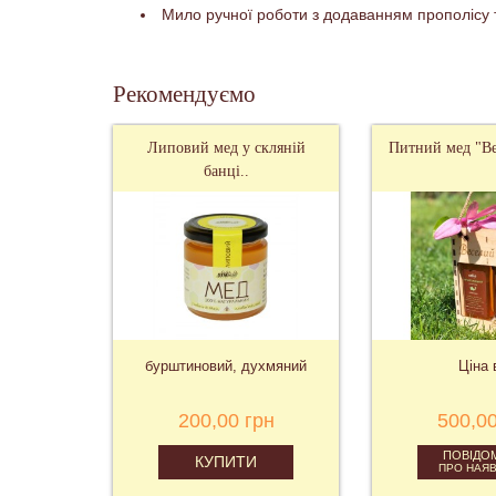
Мило ручної роботи з додаванням прополісу т
Рекомендуємо
Липовий мед у скляній
Питний мед "Ве
банці..
бурштиновий, духмяний
Ціна 
200,00 грн
500,00
ПОВІДО
КУПИТИ
ПРО НАЯВ