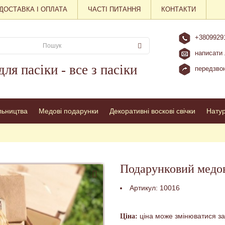
ДОСТАВКА І ОПЛАТА
ЧАСТІ ПИТАННЯ
КОНТАКТИ
+3809929
написати 
для пасіки - все з пасіки
передзвон
льництва
Медові подарунки
Декоративні воскові свічки
Нату
Подарунковий медов
Артикул:
10016
ціна може змінюватися за
Ціна: