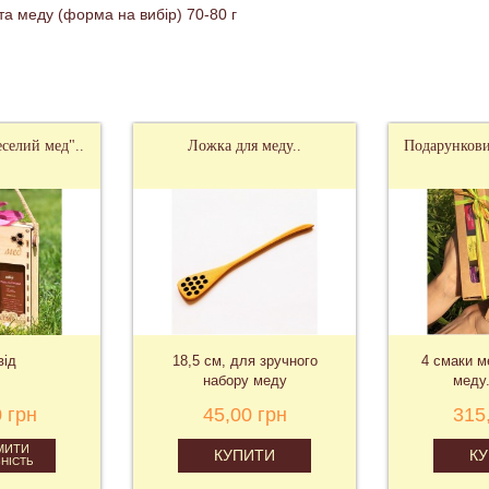
а меду (форма на вибір) 70-80 г
селий мед"..
Ложка для меду..
Подарункови
від
18,5 см, для зручного
4 смаки м
набору меду
меду.
 грн
45,00 грн
315
МИТИ
КУПИТИ
К
НІСТЬ