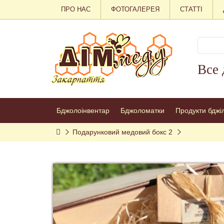
ПРО НАС
ФОТОГАЛЕРЕЯ
СТАТТІ
Все 
Бджолоінвентар
Бджоломатки
Продукти бджі
Подарунковий медовий бокс 2