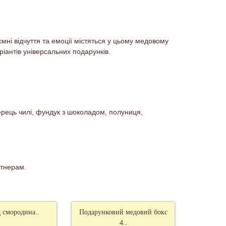
мні відчуття та емоції містяться у цьому медовому
іантів універсальних подарунків.
ерець чилі, фундук з шоколадом, полуниця,
ртнерам.
 смородина..
Подарунковий медовий бокс
Питний м
4..