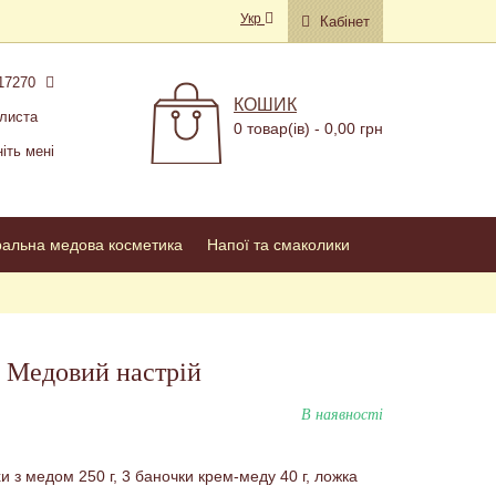
Укр
Кабінет
17270
КОШИК
листа
0 товар(ів) - 0,00 грн
іть мені
ральна медова косметика
Напої та смаколики
 Медовий настрій
В наявності
хи з медом 250 г, 3 баночки крем-меду 40 г, ложка