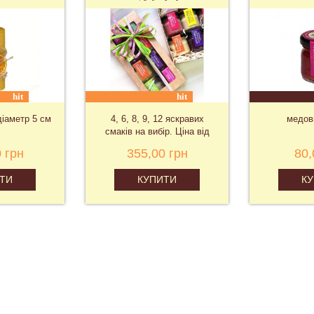
hit
hit
діаметр 5 см
4, 6, 8, 9, 12 яскравих
медов
смаків на вибір. Ціна від
 грн
355,00 грн
80,
ТИ
КУПИТИ
К