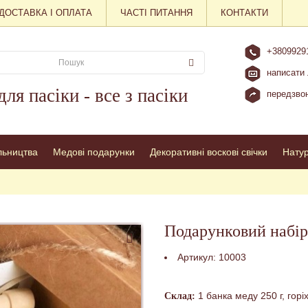
ДОСТАВКА І ОПЛАТА
ЧАСТІ ПИТАННЯ
КОНТАКТИ
+3809929
написати 
для пасіки - все з пасіки
передзвон
льництва
Медові подарунки
Декоративні воскові свічки
Нату
Подарунковий набір
Артикул:
10003
1 банка меду 250 г, горі
Склад: