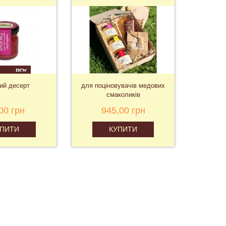
new
ий десерт
для поціновувачів медових
смаколиків
00 грн
945,00 грн
7
П
УПИТИ
КУПИТИ
П