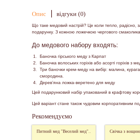
Опис
відгуки (0)
Що таке медовий настрій? Це коли тепло, радісно, з
подарунку. З кожною ложечкою чергового смаколика 
До медового набору входять:
Баночка гірського меду з Карпат
Баночка волоських горіхів або асорті горіхів з ме
Три баночки крем-меду на вибір: малина, курага
смородина.
Дерев’яна ложка-веретено для меду
Цей подарунковий набір упакований в крафтову коро
Цей варіант стане також чудовим корпоративним по
Рекомендуємо
Питний мед "Веселий мед"..
Свічка з вощин