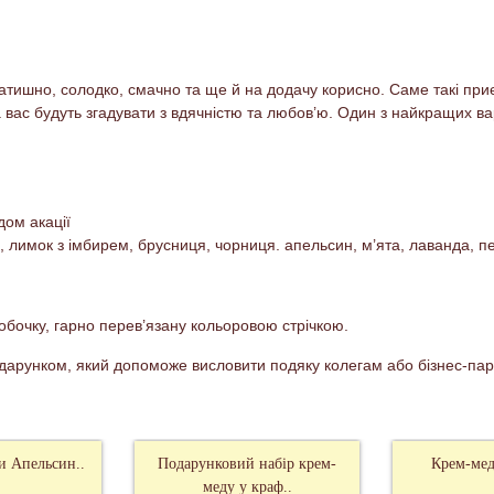
атишно, солодко, смачно та ще й на додачу корисно. Саме такі приє
вас будуть згадувати з вдячністю та любов’ю. Один з найкращих вар
дом акації
, лимок з імбирем, брусниця, чорниця. апельсин, м’ята, лаванда, п
бочку, гарно перев’язану кольоровою стрічкою.
дарунком, який допоможе висловити подяку колегам або бізнес-па
и Апельсин..
Подарунковий набір крем-
Крем-мед
меду у краф..