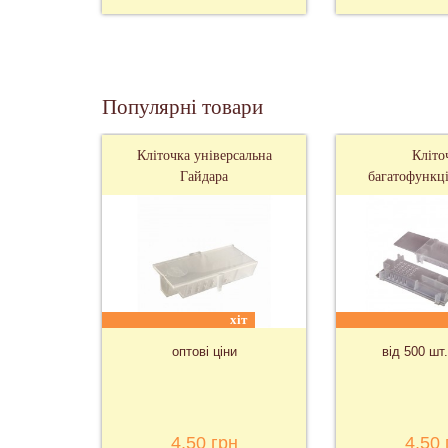
Популярні товари
Кліточка універсальна
Кліто
Гайдара
багатофункці
хіт
оптові ціни
від 500 шт.
4,50 грн
4,50 