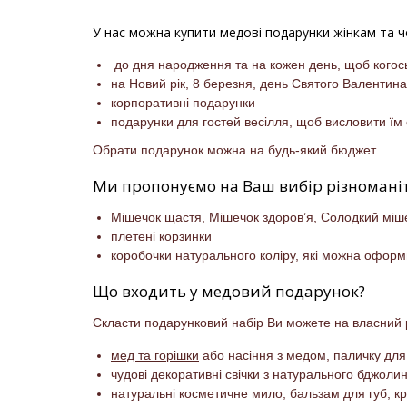
У нас можна купити медові подарунки жінкам та чо
до дня народження та на кожен день, щоб когос
на Новий рік, 8 березня, день Святого Валентина
корпоративні подарунки
подарунки для гостей весілля, щоб висловити їм 
Обрати подарунок можна на будь-який бюджет.
Ми пропонуємо на Ваш вибір різноманіт
Мішечок щастя, Мішечок здоров’я, Солодкий міше
плетені корзинки
коробочки натурального коліру, які можна оформ
Що входить у медовий подарунок?
Скласти подарунковий набір Ви можете на власний 
мед та горішки
або насіння з медом, паличку дл
чудові декоративні свічки з натурального бджол
натуральні косметичне мило, бальзам для губ, к