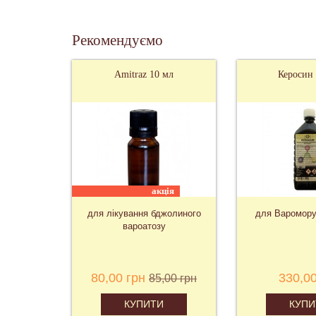
Рекомендуємо
Amitraz 10 мл
Керосин 1 літр
акція
для лікування бджолиного
для Варомору, Угорщина
вароатозу
80,00 грн
330,00 грн
85,00 грн
КУПИТИ
КУПИТИ