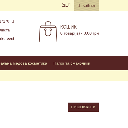
Укр
Кабінет
17270
КОШИК
листа
0 товар(ів) - 0,00 грн
іть мені
ральна медова косметика
Напої та смаколики
ПРОДОВЖИТИ