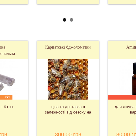
чка
Карпатські бджоломатки
Amit
ональна...
хіт
 - 4 грн.
ціна та доставка в
для лікува
залежності від сезону на
вар
запит
грн
300,00 грн
80,00 г