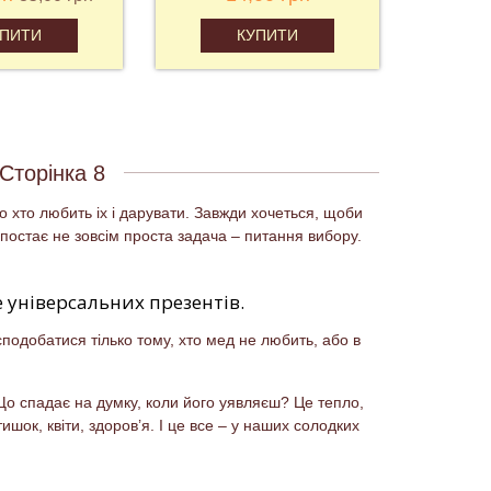
УПИТИ
КУПИТИ
Сторінка 8
о хто любить іх і дарувати. Завжди хочеться, щоби
 постає не зовсім проста задача – питання вибору.
 універсальних презентів.
одобатися тілько тому, хто мед не любить, або в
о спадає на думку, коли його уявляєш? Це тепло,
тишок, квіти, здоров’я. І це все – у наших солодких