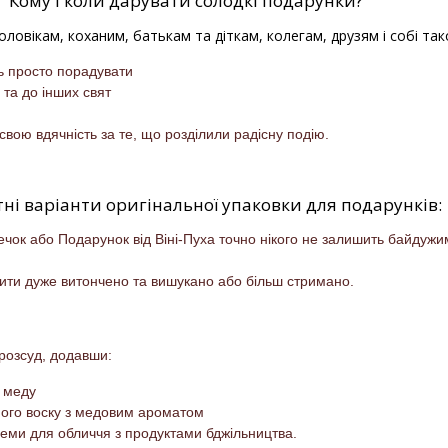
Кому і коли дарувати солодкі подарунки?
ловікам, коханим, батькам та діткам, колегам, друзям і собі так
ь просто порадувати
 та до інших свят
свою вдячність за те, що розділили радісну подію.
ні варіанти оригінальної упаковки для подарунків:
чок або Подарунок від Віні-Пуха точно нікого не залишить байдужи
ити дуже витончено та вишукано або більш стримано.
розсуд, додавши:
я меду
иного воску з медовим ароматом
реми для обличчя з продуктами бджільництва.