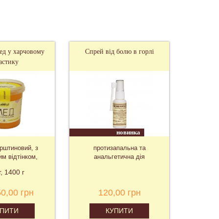
Спрей від болю в горлі
Джентерський стільник
Швидкий старт міні...
новинка
хіт
протизапальна та
Німеччина, комплект
анальгетична дія
"Швидкий старт"
120,00 грн
2 850,00 грн
КУПИТИ
КУПИТИ