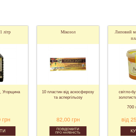
Мікозол
Липовий мед у харчовому
пластику
10 пластин від аскосферозу
світло-бурштиновий, з
та аспергільозу
золотистим відтінком,
духмяний
700 г
1400 г
82,00 грн
від 250,00 грн
ПОВІДОМИТИ
КУПИТИ
ПРО НАЯВНІСТЬ