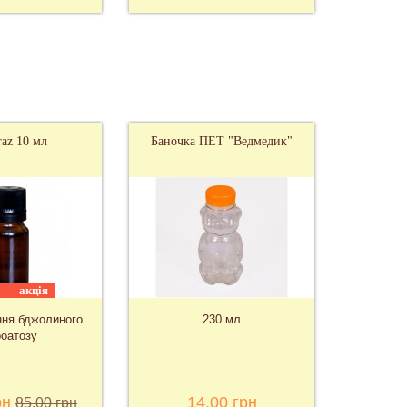
raz 10 мл
Баночка ПЕТ "Ведмедик"
акція
ння бджолиного
230 мл
оатозу
рн
14,00 грн
85,00 грн