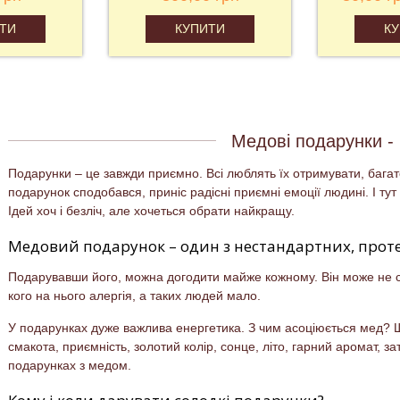
ТИ
КУПИТИ
К
Медові подарунки - 
Подарунки – це завжди приємно. Всі люблять їх отримувати, багат
подарунок сподобався, приніс радісні приємні емоції людині. І тут
Ідей хоч і безліч, але хочеться обрати найкращу.
Медовий подарунок – один з нестандартних, проте
Подарувавши його, можна догодити майже кожному. Він може не сп
кого на нього алергія, а таких людей мало.
У подарунках дуже важлива енергетика. З чим асоціюється мед? Щ
смакота, приємність, золотий колір, сонце, літо, гарний аромат, за
подарунках з медом.