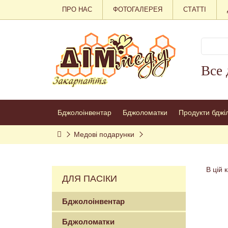
ПРО НАС
ФОТОГАЛЕРЕЯ
СТАТТІ
Все 
Бджолоінвентар
Бджоломатки
Продукти бджі
Медові подарунки
В цій 
ДЛЯ ПАСІКИ
Бджолоінвентар
Бджоломатки