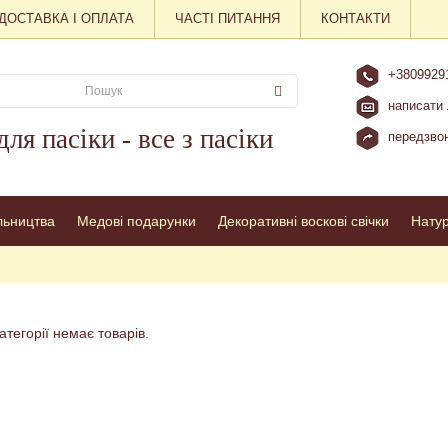
ДОСТАВКА І ОПЛАТА
ЧАСТІ ПИТАННЯ
КОНТАКТИ
+3809929
написати 
для пасіки - все з пасіки
передзвон
льництва
Медові подарунки
Декоративні воскові свічки
Нату
категорії немає товарів.