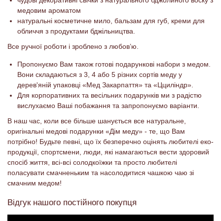
чудові декоративні свічки з натурального бджолиного воску з
медовим ароматом
натуральні косметичне мило, бальзам для губ, креми для
обличчя з продуктами бджільництва.
Все ручної роботи і зроблено з любов’ю.
Пропонуємо Вам також готові подарункові набори з медом.
Вони складаються з 3, 4 або 5 різних сортів меду у
дерев'яній упаковці «Мед Закарпаття» та «Цциліндр».
Для корпоративних та весільних подарунків ми з радістю
вислухаємо Ваші побажання та запропонуємо варіанти.
В наш час, коли все більше шанується все натуральне,
оригінальні медові подарунки «Дім меду» - те, що Вам
потрібно! Будьте певні, що їх безперечно оцінять любителі еко-
продукції, спортсмени, люди, які намагаються вести здоровий
спосіб життя, всі-всі солодкоїжки та просто любителі
поласувати смачненьким та насолодитися чашкою чаю зі
смачним медом!
Відгук нашого постійного покупця