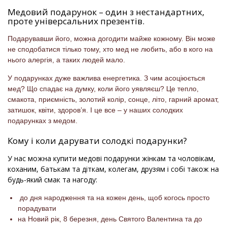
Медовий подарунок – один з нестандартних,
проте універсальних презентів.
Подарувавши його, можна догодити майже кожному. Він може
не сподобатися тілько тому, хто мед не любить, або в кого на
нього алергія, а таких людей мало.
У подарунках дуже важлива енергетика. З чим асоціюється
мед? Що спадає на думку, коли його уявляєш? Це тепло,
смакота, приємність, золотий колір, сонце, літо, гарний аромат,
затишок, квіти, здоров’я. І це все – у наших солодких
подарунках з медом.
Кому і коли дарувати солодкі подарунки?
У нас можна купити медові подарунки жінкам та чоловікам,
коханим, батькам та діткам, колегам, друзям і собі також на
будь-який смак та нагоду:
до дня народження та на кожен день, щоб когось просто
порадувати
на Новий рік, 8 березня, день Святого Валентина та до