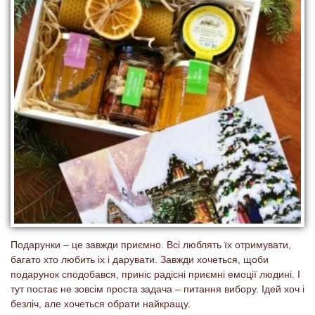
Подарунки – це завжди приємно. Всі люблять їх отримувати,
багато хто любить іх і дарувати. Завжди хочеться, щоби
подарунок сподобався, приніс радісні приємні емоції людині. І
тут постає не зовсім проста задача – питання вибору. Ідей хоч і
безліч, але хочеться обрати найкращу.