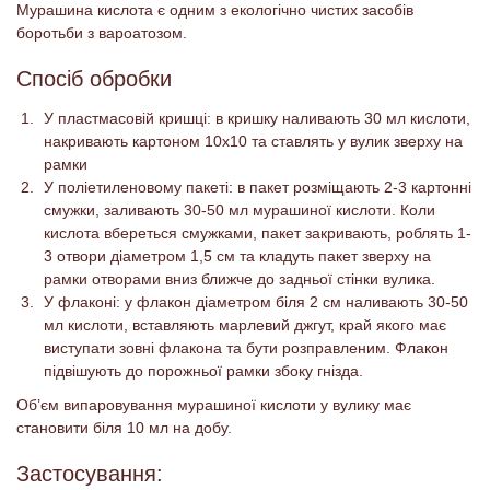
Мурашина кислота є одним з екологічно чистих засобів
боротьби з вароатозом.
Спосіб обробки
У пластмасовій кришці: в кришку наливають 30 мл кислоти,
накривають картоном 10х10 та ставлять у вулик зверху на
рамки
У поліетиленовому пакеті: в пакет розміщають 2-3 картонні
смужки, заливають 30-50 мл мурашиної кислоти. Коли
кислота вбереться смужками, пакет закривають, роблять 1-
3 отвори діаметром 1,5 см та кладуть пакет зверху на
рамки отворами вниз ближче до задньої стінки вулика.
У флаконі: у флакон діаметром біля 2 см наливають 30-50
мл кислоти, вставляють марлевий джгут, край якого має
виступати зовні флакона та бути розправленим. Флакон
підвішують до порожньої рамки збоку гнізда.
Об’єм випаровування мурашиної кислоти у вулику має
становити біля 10 мл на добу.
Застосування: