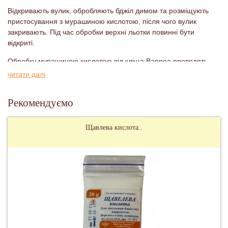
Відкривають вулик, обробляють бджіл димом та розміщують
пристосування з мурашиною кислотою, після чого вулик
закривають. Під час обробки верхні льотки повинні бути
відкриті.
Обробку мурашиною кислотою від кліща Варроа проводять
при температурі повітря 14-25 градусів:
читати далі
Навесні після масового обльоту. Застосовують двічі по
Рекомендуємо
3-5 днів з інтервалом у 12 днів.
Влітку або восени після масового медозбору
Щавлева кислота..
Увага!
При обробці необхідно дотримуватися заходів безпеки та
використовувати захисні засоби.