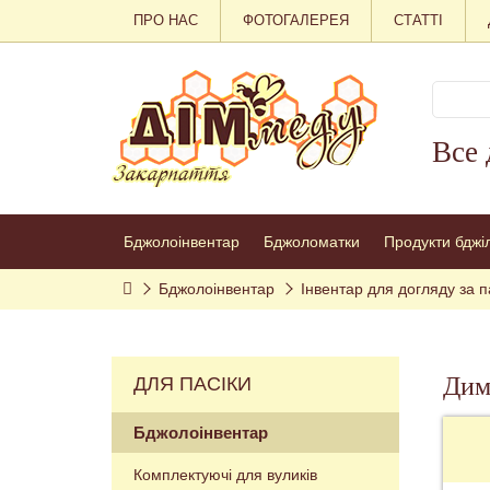
ПРО НАС
ФОТОГАЛЕРЕЯ
СТАТТІ
Все 
Бджолоінвентар
Бджоломатки
Продукти бджі
Бджолоінвентар
Інвентар для догляду за п
Дима
ДЛЯ ПАСІКИ
Бджолоінвентар
Комплектуючі для вуликів