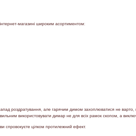
 інтернет-магазині широким асортиментом:
 напад роздратування, але гарячим димом захоплюватися не варто,
правильним використовувати димар не для всіх рамок скопом, а викл
 ви спровокуєте цілком протилежний ефект.