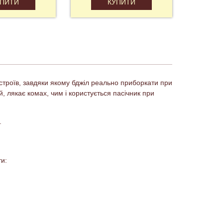
УПИТИ
КУПИТИ
истроїв, завдяки якому бджіл реально приборкати при
й, лякає комах, чим і користується пасічник при
.
и: