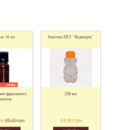
raz 10 мл
Баночка ПЕТ "Ведмедик"
акція
ння бджолиного
230 мл
оатозу
рн
14,00 грн
85,00 грн