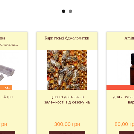
чка
Карпатські бджоломатки
Amit
ональна...
хіт
 - 4 грн.
ціна та доставка в
для лікува
залежності від сезону на
вар
запит
грн
300,00 грн
80,00 г