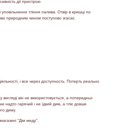
сивність дії пристрою.
і уповільнення тління палива. Отвір в кришці по
ливо природним чином поступово згасає.
яльності, і все через доступность. Потерть реально
у вигляді він не використовується, а попередньо
е надто гарячий і не їдкий дим, а тліє довше
ого диму.
-магазині "Дім меду".