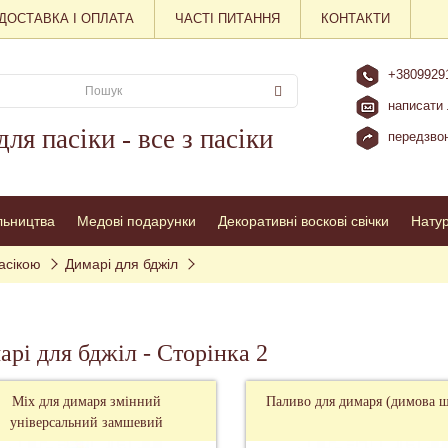
ДОСТАВКА І ОПЛАТА
ЧАСТІ ПИТАННЯ
КОНТАКТИ
+3809929
написати 
для пасіки - все з пасіки
передзвон
льництва
Медові подарунки
Декоративні воскові свічки
Нату
асікою
Димарі для бджіл
рі для бджіл - Сторінка 2
Міх для димаря змінний
Паливо для димаря (димова 
універсальний замшевий