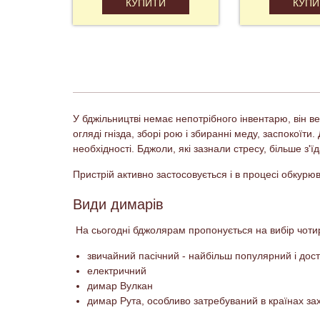
КУПИТИ
КУПИ
У бджільництві немає непотрібного інвентарю, він в
огляді гнізда, зборі рою і збиранні меду, заспокоїт
необхідності. Бджоли, які зазнали стресу, більше з'
Пристрій активно застосовується і в процесі обкур
Види димарів
На сьогодні бджолярам пропонується на вибір чоти
звичайний пасічний - найбільш популярний і дос
електричний
димар Вулкан
димар Рута, особливо затребуваний в країнах за