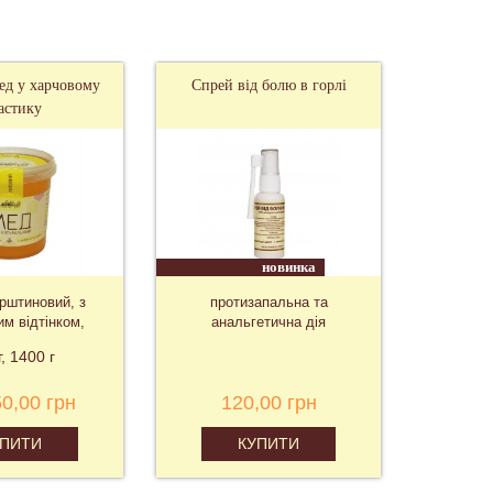
д у харчовому
Спрей від болю в горлі
Дженте
астику
Швидк
новинка
урштиновий, з
протизапальна та
Німеч
им відтінком,
анальгетична дія
"Шв
хмяний
г
1400 г
50,00 грн
120,00 грн
2 
УПИТИ
КУПИТИ