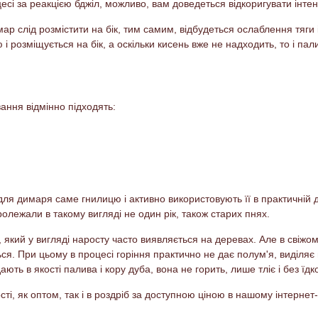
сі за реакцією бджіл, можливо, вам доведеться відкоригувати інтен
ар слід розмістити на бік, тим самим, відбудеться ослаблення тяги 
 розміщується на бік, а оскільки кисень вже не надходить, то і па
ання відмінно підходять:
 димаря саме гнилицю і активно використовують її в практичній ді
олежали в такому вигляді не один рік, також старих пнях.
який у вигляді наросту часто виявляється на деревах. Але в свіжом
я. При цьому в процесі горіння практично не дає полум'я, виділяє н
ють в якості палива і кору дуба, вона не горить, лише тліє і без їдк
ості, як оптом, так і в роздріб за доступною ціною в нашому інтернет