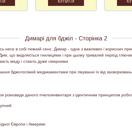
ТИ
КУПИТИ
К
Димарі для бджіл - Сторінка 2
есь несе в собі певний сенс. Димар - одне з важливих і корисних пр
и. Дим, що виділяється гнилицями і при цьому тривалий період тліючи
їдають меду і стають дуже смирними.
ювання бджолосімей медикаментами при лікуванні їх від захворювань
ри різновиди даного пчелоинвентаря з ідентичним принципом робот
тупний
хідної Європи і Америки