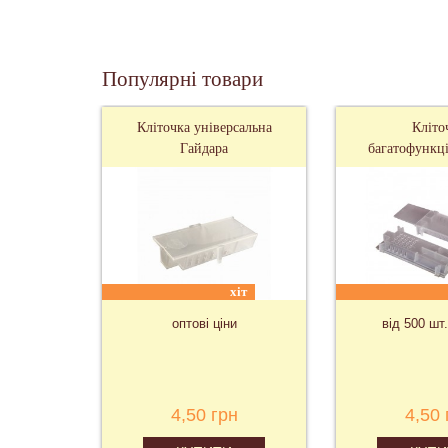
Популярні товари
Кліточка універсальна
Кліто
Гайдара
багатофункці
хіт
оптові ціни
від 500 шт.
4,50 грн
4,50 