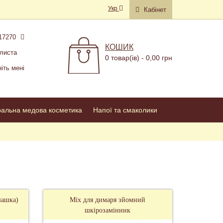
Укр
Кабінет
17270
КОШИК
листа
0 товар(ів) - 0,00 грн
іть мені
ральна медова косметика
Напої та смаколики
шашка)
Міх для димаря зйомний
шкірозамінник