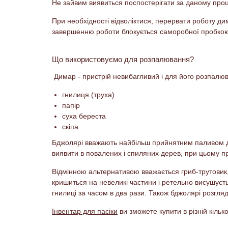
Не зайвим виявиться поспостерігати за даному проце
При необхідності відволіктися, перервати роботу дим
завершенню роботи блокується саморобної пробкою і
Що використовуємо для розпалювання?
Димар - пристрій невибагливий і для його розпалюв
гнилиця (труха)
папір
суха береста
скіпа
Бджолярі вважають найбільш прийнятним паливом для
виявити в повалених і спиляних дерев, при цьому пр
Відмінною альтернативою вважається гриб-трутовик, 
кришиться на невеликі частини і ретельно висушуєтьс
гнилиці за часом в два рази. Також бджолярі розгляда
Інвентар для пасіки
ви зможете купити в різній кільк