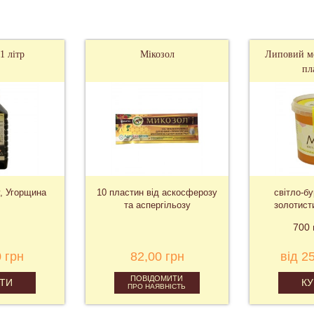
1 літр
Мікозол
Липовий ме
пл
, Угорщина
10 пластин від аскосферозу
світло-б
та аспергільозу
золотист
ду
700 
 грн
82,00 грн
від 2
ПОВІДОМИТИ
ТИ
К
ПРО НАЯВНІСТЬ