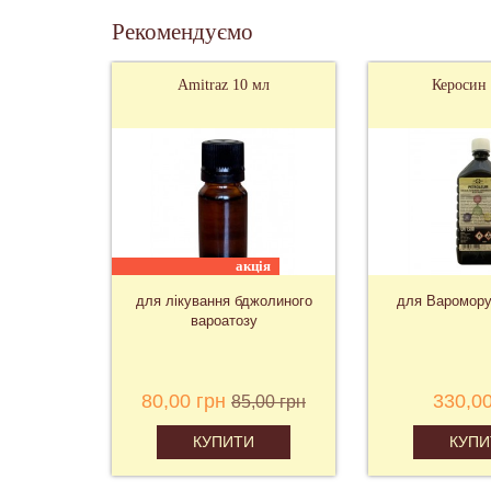
Рекомендуємо
сальна
Amitraz 10 мл
Керосин 
хіт
акція
и
для лікування бджолиного
для Варомору
вароатозу
н
80,00 грн
330,00
85,00 грн
КУПИТИ
КУПИ