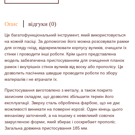
Опис
відгуки (0)
Це багатофункціональний інструмент, який використовується
на кожній пасіці. За допомогою його можна розсовувати рамки
для огляду гнізд, відокремлювати корпусу вуликів, очищати їх
стінки і проводити інші роботи. Крім цього представлена ​​
модель забезпечена пристосуванням для очищення планок
рамок і внутрішніх стінок вуликів від воску або прополісу. Це
дозволить пасічника швидше проводити роботи по збору
матеріалів і не втрачати їх.
Пристосування виготовлено з металу, а також покрито
захисним складом, що дозволяє збільшити термін його
експлуатації. Зверху сталь оброблена фарбою, що не дає
можливості виникати на поверхні корозії. Один кінець цього
механізму заточений, а на іншому є невеликий совочок
закругленою форми, який збирає і соскребает прополіс.
Загальна довжина пристосування 185 мм.