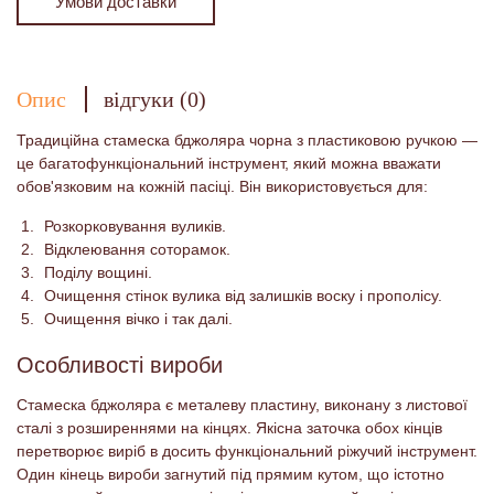
Умови доставки
Опис
відгуки (0)
Традиційна стамеска бджоляра чорна з пластиковою ручкою —
це багатофункціональний інструмент, який можна вважати
обов'язковим на кожній пасіці. Він використовується для:
Розкорковування вуликів.
Відклеювання соторамок.
Поділу вощині.
Очищення стінок вулика від залишків воску і прополісу.
Очищення вічко і так далі.
Особливості вироби
Стамеска бджоляра є металеву пластину, виконану з листової
сталі з розширеннями на кінцях. Якісна заточка обох кінців
перетворює виріб в досить функціональний ріжучий інструмент.
Один кінець вироби загнутий під прямим кутом, що істотно