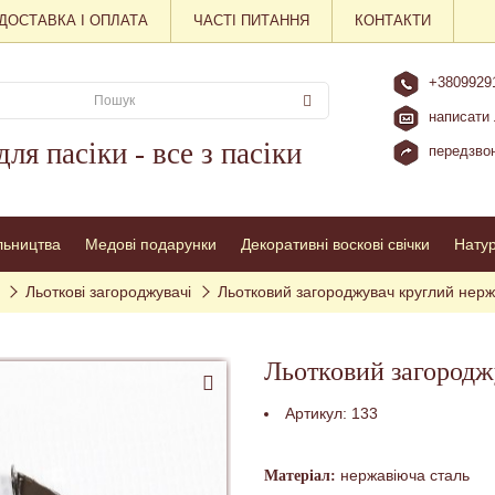
ДОСТАВКА І ОПЛАТА
ЧАСТІ ПИТАННЯ
КОНТАКТИ
+3809929
написати 
для пасіки - все з пасіки
передзвон
льництва
Медові подарунки
Декоративні воскові свічки
Нату
Льоткові загороджувачі
Льотковий загороджувач круглий нерж
Льотковий загородж
Артикул:
133
нержавіюча сталь
Матеріал: