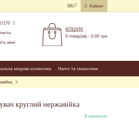
Укр
Кабінет
17270
КОШИК
листа
0 товар(ів) - 0,00 грн
іть мені
ральна медова косметика
Напої та смаколики
авійка
увач круглий нержавійка
В наявності