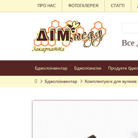
ПРО НАС
ФОТОГАЛЕРЕЯ
СТАТТІ
Все 
Бджолоінвентар
Бджоломатки
Продукти бджі
Бджолоінвентар
Комплектуючі для вуликів 