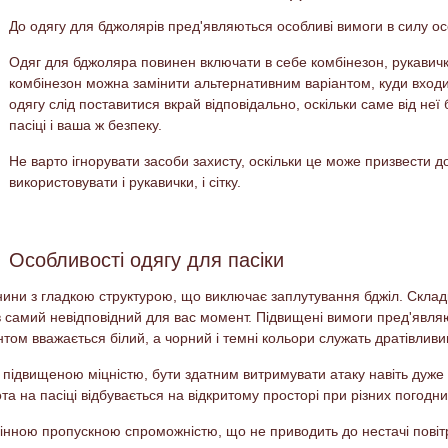
До одягу для бджолярів пред'являються особливі вимоги в силу о
Одяг для бджоляра повинен включати в себе комбінезон, рукавички,
комбінезон можна замінити альтернативним варіантом, куди входить
одягу слід поставитися вкрай відповідально, оскільки саме від н
пасіці і ваша ж безпеку.
Не варто ігнорувати засоби захисту, оскільки це може призвести д
використовувати і рукавички, і сітку.
Особливості одягу для пасіки
ини з гладкою структурою, що виключає заплутування бджіл. Складк
 в самий невідповідний для вас момент. Підвищені вимоги пред'явля
нтом вважається білий, а чорний і темні кольори служать дратівлив
підвищеною міцністю, бути здатним витримувати атаку навіть дуже 
та на пасіці відбувається на відкритому просторі при різних погодн
інною пропускною спроможністю, що не приводить до нестачі повіт