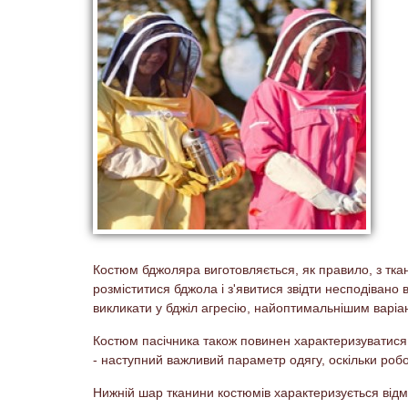
Костюм бджоляра виготовляється, як правило, з ткан
розміститися бджола і з'явитися звідти несподівано
викликати у бджіл агресію, найоптимальнішим варіа
Костюм пасічника також повинен характеризуватися 
- наступний важливий параметр одягу, оскільки робо
Нижній шар тканини костюмів характеризується відм