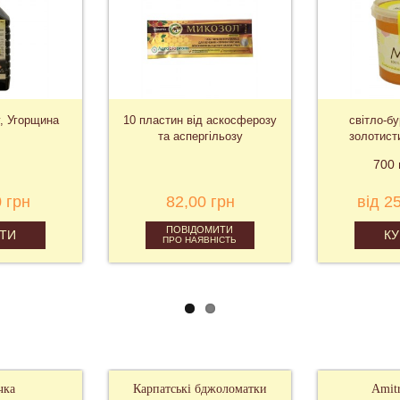
щина
10 пластин від аскосферозу
світло-бурштино
та аспергільозу
золотистим відт
духмяний
700 г
1400
82,00 грн
від 250,00
ПОВІДОМИТИ
КУПИТИ
ПРО НАЯВНІСТЬ
чка
Карпатські бджоломатки
Amit