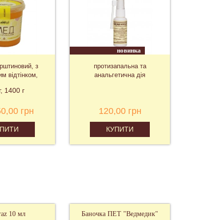
новинка
вий, з
протизапальна та
Німеччина, 
інком,
анальгетична дія
"Швидкий 
 г
 грн
120,00 грн
2 750,0
КУПИТИ
КУПИ
raz 10 мл
Баночка ПЕТ "Ведмедик"