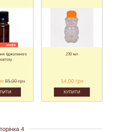
акція
ння бджолиного
230 мл
оатозу
рн
14,00 грн
85,00 грн
УПИТИ
КУПИТИ
торінка 4