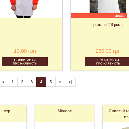
акція
розміри 2-8 років
10,00 грн
260,00 грн
ПОВІДОМИТИ
ПОВІДОМИТИ
ПРО НАЯВНІСТЬ
ПРО НАЯВНІСТЬ
<
1
2
3
4
5
>
>|
Мікозол
Липовий мед у х
пластику