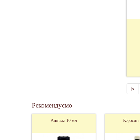
|<
Рекомендуємо
Amitraz 10 мл
Керосин 1 літр