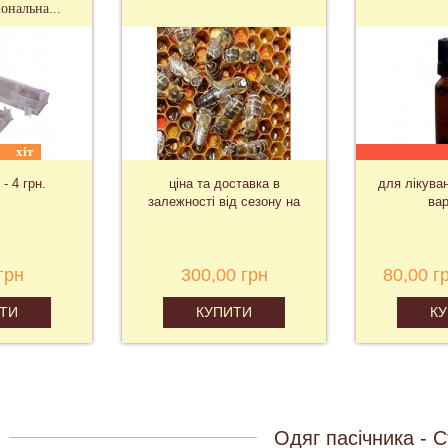
ональна...
хіт
 - 4 грн.
ціна та доставка в
для лікува
залежності від сезону на
вар
запит
грн
300,00 грн
80,00 г
ТИ
КУПИТИ
К
Одяг пасічника - С