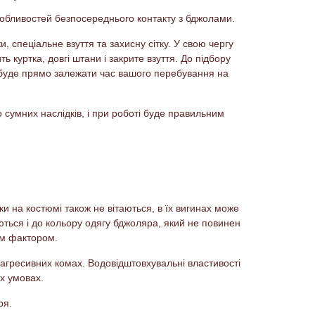
собливостей безпосереднього контакту з бджолами.
 спеціальне взуття та захисну сітку. У свою чергу
 куртка, довгі штани і закрите взуття. До підбору
еї буде прямо залежати час вашого перебування на
о сумних наслідків, і при роботі буде правильним
и на костюмі також не вітаються, в їх вигинах може
ються і до кольору одягу бджоляра, який не повинен
им фактором.
агресивних комах. Водовідштовхувальні властивості
их умовах.
ря.