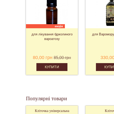
акція
для лікування бджолиного
для Варомору, Угор
вароатозу
80,00 грн
330,00 грн
85,00 грн
КУПИТИ
КУПИТИ
Популярні товари
Кліточка універсальна
Кліто