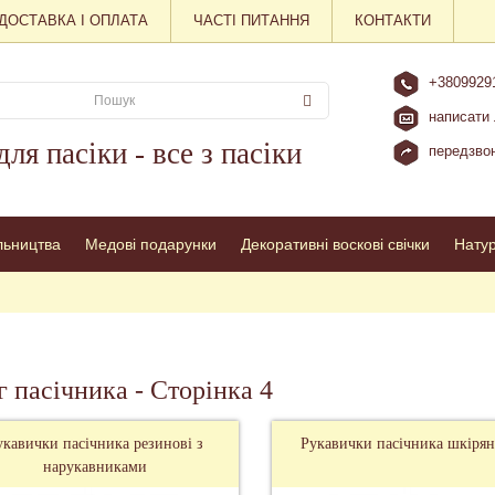
ДОСТАВКА І ОПЛАТА
ЧАСТІ ПИТАННЯ
КОНТАКТИ
+3809929
написати 
для пасіки - все з пасіки
передзвон
льництва
Медові подарунки
Декоративні воскові свічки
Нату
 пасічника - Сторінка 4
укавички пасічника резинові з
Рукавички пасічника шкіряні
нарукавниками