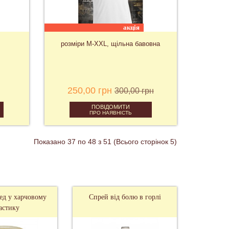
акція
розміри M-XXL, щільна бавовна
250,00 грн
300,00 грн
ПОВІДОМИТИ
ПРО НАЯВНІСТЬ
Показано 37 по 48 з 51 (Всього сторінок 5)
арчовому
Спрей від болю в горлі
Джентерський
Швидкий стар