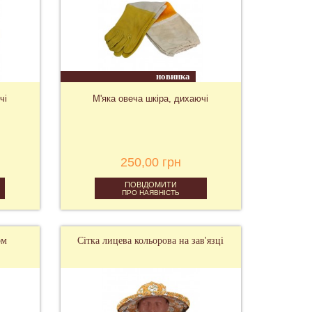
новинка
чі
М'яка овеча шкіра, дихаючі
250,00 грн
ПОВІДОМИТИ
ПРО НАЯВНІСТЬ
ом
Сітка лицева кольорова на зав'язці