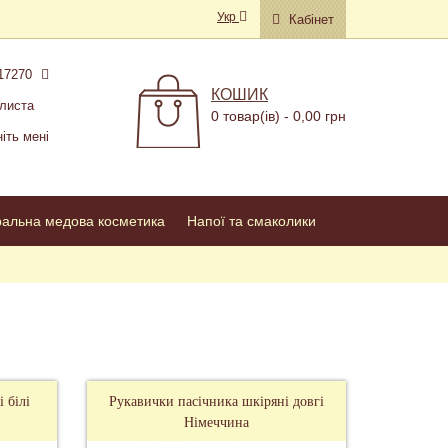
Укр
Кабінет
17270
КОШИК
листа
0 товар(ів) - 0,00 грн
іть мені
ральна медова косметика
Напої та смаколики
 білі
Рукавички пасічника шкіряні довгі
Німеччина