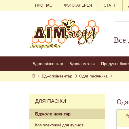
ПРО НАС
ФОТОГАЛЕРЕЯ
СТАТТІ
Все 
Бджолоінвентар
Бджоломатки
Продукти бджі
Бджолоінвентар
Одяг пасічника
Одяг
ДЛЯ ПАСІКИ
Бджолоінвентар
Р
Комплектуючі для вуликів