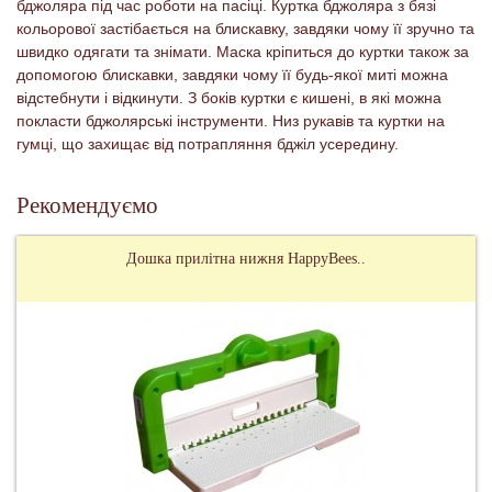
бджоляра під час роботи на пасіці. Куртка бджоляра з бязі
кольорової застібається на блискавку, завдяки чому її зручно та
швидко одягати та знімати. Маска кріпиться до куртки також за
допомогою блискавки, завдяки чому її будь-якої миті можна
відстебнути і відкинути. З боків куртки є кишені, в які можна
покласти бджолярські інструменти. Низ рукавів та куртки на
гумці, що захищає від потрапляння бджіл усередину.
Рекомендуємо
Дошка прилітна нижня HappyBees..