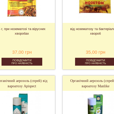
 г, при нозематозі та вірусних
від нозематозу та бактеріа
хворобах
хвороб
37,00 грн
35,00 грн
ПОВІДОМИТИ
ПОВІДОМИТИ
ПРО НАЯВНІСТЬ
ПРО НАЯВНІСТЬ
ганічний аерозоль (спрей) від
Органічний аерозоль (спрей
вароатозу Apispect
вароатозу Manlike