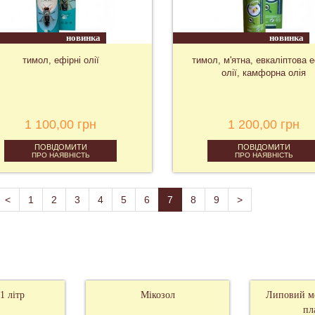
новинка
новинка
тимол, ефірні олії
тимол, м'ятна, евкаліптова е
олії, камфорна олія
1 100,00 грн
1 200,00 грн
ПОВІДОМИТИ
ПОВІДОМИТИ
ПРО НАЯВНІСТЬ
ПРО НАЯВНІСТЬ
<
1
2
3
4
5
6
7
8
9
>
1 літр
Мікозол
Липовий ме
пл