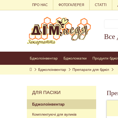
ПРО НАС
ФОТОГАЛЕРЕЯ
СТАТТІ
Все 
Бджолоінвентар
Бджоломатки
Продукти бджі
Бджолоінвентар
Препарати для бджіл
Преп
ДЛЯ ПАСІКИ
Бджолоінвентар
Комплектуючі для вуликів