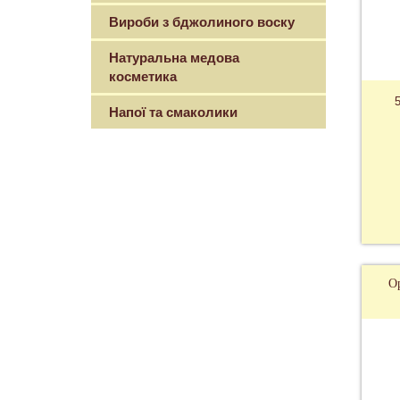
Вироби з бджолиного воску
Натуральна медова
косметика
5
Напої та смаколики
Ор