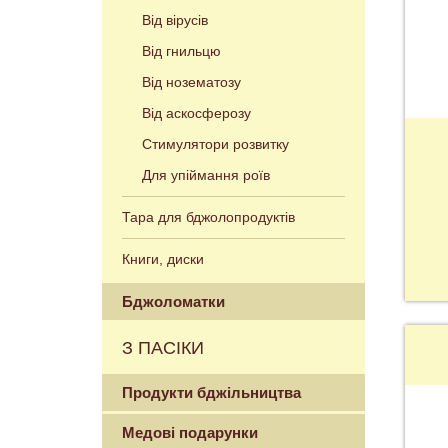
Від вірусів
Від гнильцю
Від нозематозу
Від аскосферозу
Стимулятори розвитку
Для упіймання роїв
Тара для бджолопродуктів
Книги, диски
Бджоломатки
З ПАСІКИ
Продукти бджільництва
Медові подарунки