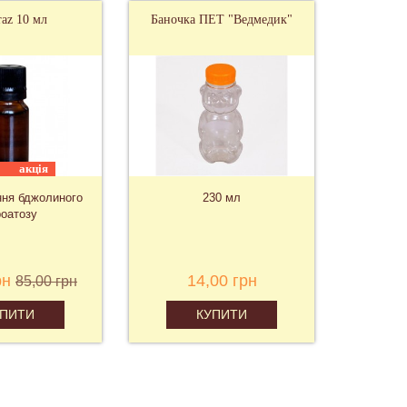
raz 10 мл
Баночка ПЕТ "Ведмедик"
акція
ння бджолиного
230 мл
оатозу
рн
14,00 грн
85,00 грн
УПИТИ
КУПИТИ