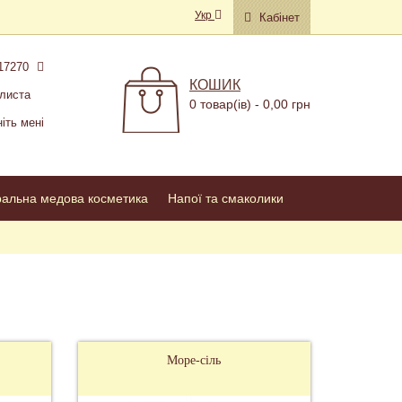
Укр
Кабінет
17270
КОШИК
листа
0 товар(ів) - 0,00 грн
іть мені
ральна медова косметика
Напої та смаколики
Море-сіль