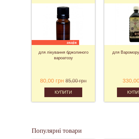
хіт
акція
и
для лікування бджолиного
для Варомору
вароатозу
н
80,00 грн
330,00
85,00 грн
КУПИТИ
КУПИ
Популярні товари