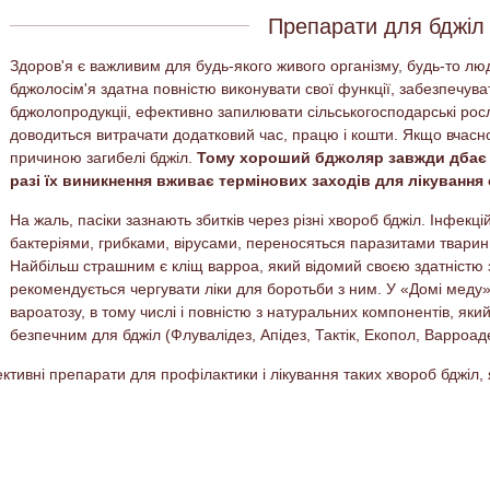
Препарати для бджіл 
Здоров'я є важливим для будь-якого живого організму, будь-то л
бджолосім'я здатна повністю виконувати свої функції, забезпечува
бджолопродукціі, ефективно запилювати сільськогосподарські рос
доводиться витрачати додатковий час, працю і кошти. Якщо вчасн
причиною загибелі бджіл.
Тому хороший бджоляр завжди дбає п
разі їх виникнення вживає термінових заходів для лікування 
На жаль, пасіки зазнають збитків через різні хвороб бджіл. Інфекц
бактеріями, грибками, вірусами, переносяться паразитами тварин
Найбільш страшним є кліщ варроа, який відомий своєю здатністю 
рекомендується чергувати ліки для боротьби з ним. У «Домі меду
вароатозу, в тому числі і повністю з натуральних компонентів, яки
безпечним для бджіл (Флувалідез, Апідез, Тактік, Екопол, Варроаде
тивні препарати для профілактики і лікування таких хвороб бджіл, 