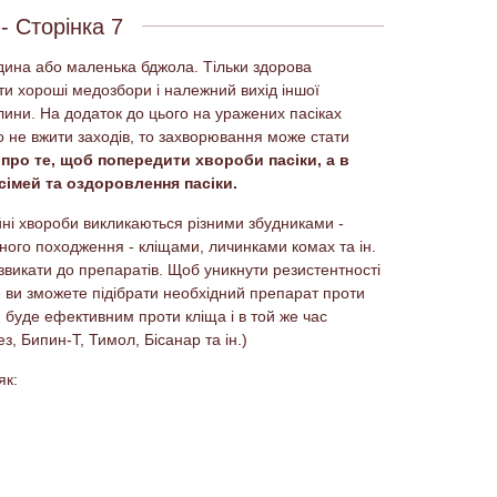
- Сторінка 7
юдина або маленька бджола. Тільки здорова
ти хороші медозбори і належний вихід іншої
лини. На додаток до цього на уражених пасіках
о не вжити заходів, то захворювання може стати
ро те, щоб попередити хвороби пасіки, а в
сімей та оздоровлення пасіки.
ійні хвороби викликаються різними збудниками -
ного походження - кліщами, личинками комах та ін.
звикати до препаратів. Щоб уникнути резистентності
» ви зможете підібрати необхідний препарат проти
й буде ефективним проти кліща і в той же час
з, Бипин-Т, Тимол, Бісанар та ін.)
як: