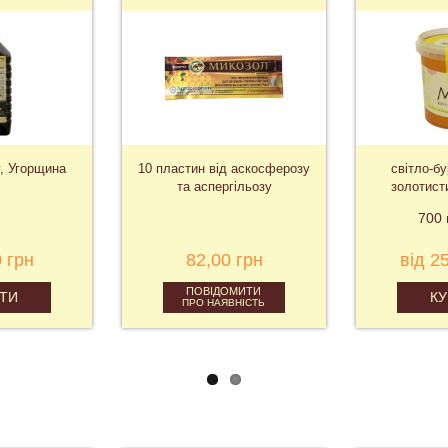
, Угорщина
10 пластин від аскосферозу
світло-б
та аспергільозу
золотист
ду
700 
 грн
82,00 грн
від 2
ПОВІДОМИТИ
ТИ
К
ПРО НАЯВНІСТЬ