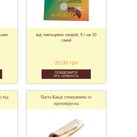
льних
від гнильцевих хвороб, 5 г на 10
сімей
20,00 грн
ПОВІДОМИТИ
ПРО НАЯВНІСТЬ
) від
Паста Канді стимулююча та
противірусна