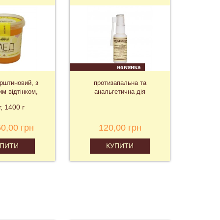
новинка
урштиновий, з
протизапальна та
Німеч
им відтінком,
анальгетична дія
"Шв
хмяний
г
1400 г
50,00 грн
120,00 грн
2 
УПИТИ
КУПИТИ