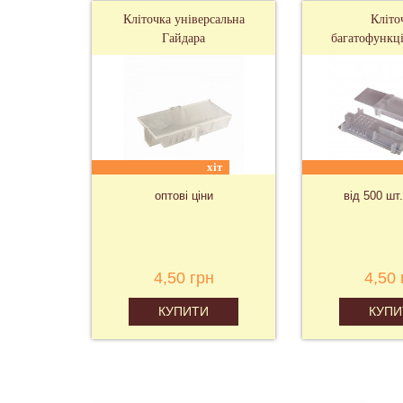
Кліточка універсальна
Кліто
Гайдара
багатофункці
хіт
оптові ціни
від 500 шт.
4,50 грн
4,50 
КУПИТИ
КУПИ