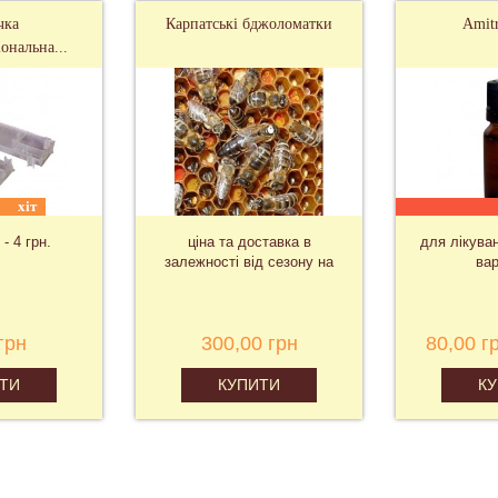
чка
Карпатські бджоломатки
Amit
ональна...
хіт
 - 4 грн.
ціна та доставка в
для лікува
залежності від сезону на
вар
запит
грн
300,00 грн
80,00 г
ТИ
КУПИТИ
К