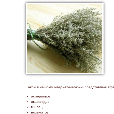
Також в нашому інтернет-магазині представлені ефек
аспергільоз
акарапідоз
гнилець
нозематоз