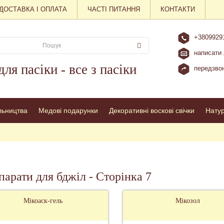
ДОСТАВКА І ОПЛАТА
ЧАСТІ ПИТАННЯ
КОНТАКТИ
+3809929
написати 
для пасіки - все з пасіки
передзвон
льництва
Медові подарунки
Декоративні воскові свічки
Нату
арати для бджіл - Сторінка 7
Мікоаск-гель
Мікозол