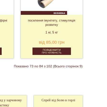
новинка
фірні
посилення імунітету, стимуляція
розвитку
1 кг
5 кг
від 85,00 грн
ПОВІДОМИТИ
ПРО НАЯВНІСТЬ
Показано 73 по 84 з 102 (Всього сторінок 9)
д у харчовому
Спрей від болю в горлі
Дженте
астику
Швидк