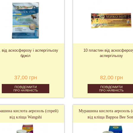
г, від аскосферозу і аспергільозу
10 пластин від аскосфероз
бджіл
аспергільозу
37,00 грн
82,00 грн
ПОВІДОМИТИ
ПОВІДОМИТИ
ПРО НАЯВНІСТЬ
ПРО НАЯВНІСТЬ
ашина кислота аерозоль (спрей)
Мурашина кислота аерозоль (
від кліща Wangshi
від кліща Варроа Bee So