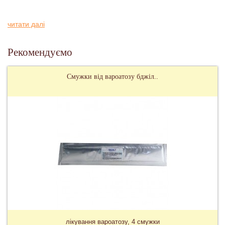
читати далі
Рекомендуємо
Смужки від вароатозу бджіл..
лікування вароатозу, 4 смужки