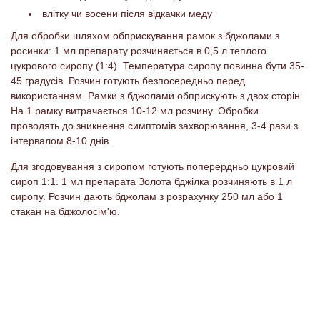
влітку чи восени після відкачки меду
Для обробки шляхом обприскування рамок з бджолами з
росинки: 1 мл препарату розчиняється в 0,5 л теплого
цукрового сиропу (1:4). Температура сиропу повинна бути 35-
45 градусів. Розчин готують безпосередньо перед
використанням. Рамки з бджолами обприскують з двох сторін.
На 1 рамку витрачається 10-12 мл розчину. Обробки
проводять до зникнення симптомів захворювання, 3-4 рази з
інтервалом 8-10 днів.
Для згодовування з сиропом готують поперердньо цукровий
сироп 1:1. 1 мл препарата Золота бджілка розчиняють в 1 л
сиропу. Розчин дають бджолам з розрахунку 250 мл або 1
стакан на бджолосім'ю.