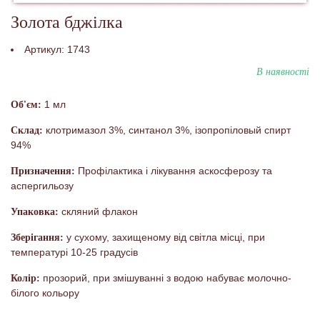
Золота бджілка
Артикул:
1743
В наявності
1 мл
Об'єм:
клотримазол 3%, синтанол 3%, ізопропіловый спирт
Склад:
94%
Профілактика і лікування аскосферозу та
Призначення:
аспергильозу
скляний флакон
Упаковка:
у сухому, захищеному від світла місці, при
Зберігання:
температурі 10-25 градусів
прозорий, при змішуванні з водою набуває молочно-
Колір:
білого кольору