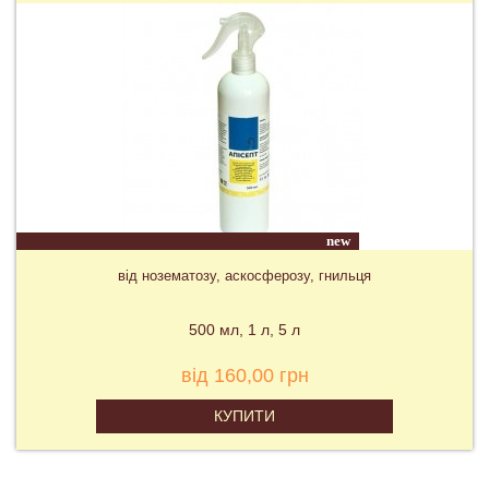
new
від нозематозу, аскосферозу, гнильця
500 мл
1 л
5 л
від 160,00 грн
КУПИТИ