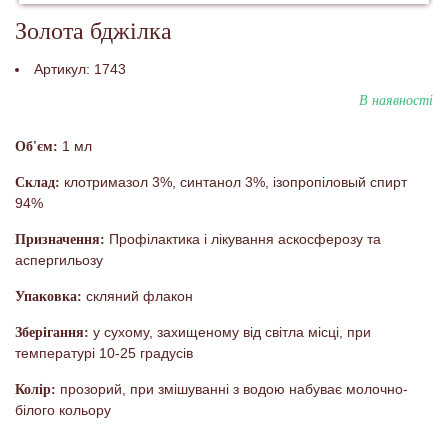
Золота бджілка
Артикул:
1743
В наявності
1 мл
Об'єм:
клотримазол 3%, синтанол 3%, ізопропіловый спирт
Склад:
94%
Профілактика і лікування аскосферозу та
Призначення:
аспергильозу
скляний флакон
Упаковка:
у сухому, захищеному від світла місці, при
Зберігання:
температурі 10-25 градусів
прозорий, при змішуванні з водою набуває молочно-
Колір:
білого кольору