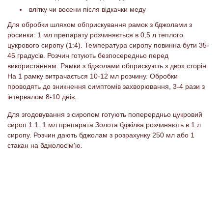
влітку чи восени після відкачки меду
Для обробки шляхом обприскування рамок з бджолами з
росинки: 1 мл препарату розчиняється в 0,5 л теплого
цукрового сиропу (1:4). Температура сиропу повинна бути 35-
45 градусів. Розчин готують безпосередньо перед
використанням. Рамки з бджолами обприскують з двох сторін.
На 1 рамку витрачається 10-12 мл розчину. Обробки
проводять до зникнення симптомів захворювання, 3-4 рази з
інтервалом 8-10 днів.
Для згодовування з сиропом готують поперердньо цукровий
сироп 1:1. 1 мл препарата Золота бджілка розчиняють в 1 л
сиропу. Розчин дають бджолам з розрахунку 250 мл або 1
стакан на бджолосім'ю.