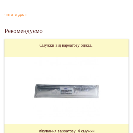
читати далі
Рекомендуємо
Смужки від вароатозу бджіл..
лікування вароатозу, 4 смужки