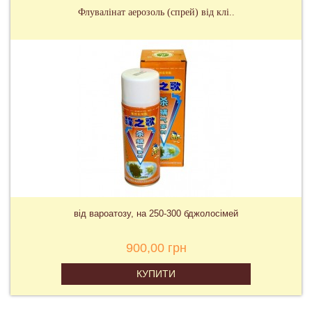
Флувалінат аерозоль (спрей) від клі..
від вароатозу, на 250-300 бджолосімей
900,00 грн
КУПИТИ