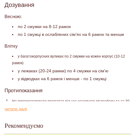
Дозування
Весною:
по 2 смужки на 8-12 рамок
по 1 смужці в ослаблених сім'ях на 6 рамок та менше
Влітку
у багатокорпусних вуликах по 2 смужки на кожен корпус (10-12
рамок)
у лежаках (20-24 рамки) по 4 смужки на сім'ю
у відводках на 6 рамок і менше - по 1 смужці
Протипоказання
Не використовувати препарат під час основного медозбору та за 30
діб до його початку.
читати далі
Не використовувати смужки під час зимового спокою.
Рекомендуємо