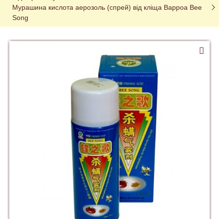
Мурашина кислота аерозоль (спрей) від кліща Варроа Bee 
Song