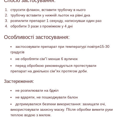
Спосіб застосування:
струсити флакон, вставити трубочку в нього
трубочку вставити у нижній льоток на рівні дна
розпилити препарат 1 секунду, натиснувши один раз
обробити 3 рази з проміжком у 4 дні
Особливості застосування:
застосовувати препарат при температурі повітря15-30
градусів
не обробляти сім"ї менше 6 вуличок
перед обробкою рекомендується протестувати
препарат на декількох сім"ях протягом доби.
Застереження:
не розпилювати на бджіл
не вдаряти, не пошкоджувати балон
дотримуватися безпеки використання: захищати очі,
використовувати захисну маску. ПІсля обробки вимити руки
теплою водою з милом.