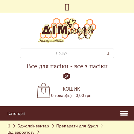
Все для пасіки - все з пасіки
КОШИК
0 товар(ів) - 0,00 грн
Категорії
Бджолоінвентар
Препарати для бджіл
Від вароатозу