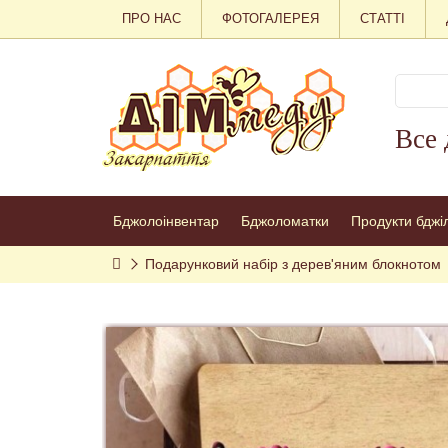
ПРО НАС
ФОТОГАЛЕРЕЯ
СТАТТІ
Все 
Бджолоінвентар
Бджоломатки
Продукти бджі
Подарунковий набір з дерев'яним блокнотом