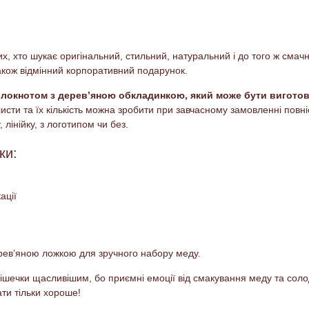
х, хто шукає оригінальний, стильний, натуральний і до того ж смач
 також відмінний корпоративний подарунок.
окнотом з дерев’яною обкладинкою, який може бути виготовл
исти та їх кількість можна зробити при завчасному замовленні повн
, лінійку, з логотипом чи без.
ки:
ації
ев’яною ложкою для зручного набору меду.
рішечки щасливішим, бо приємні емоції від смакування меду та со
ати тільки хороше!