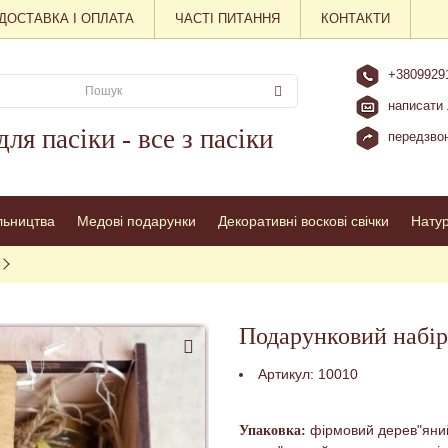
ДОСТАВКА І ОПЛАТА
ЧАСТІ ПИТАННЯ
КОНТАКТИ
+3809929
написати 
для пасіки - все з пасіки
передзвон
льництва
Медові подарунки
Декоративні воскові свічки
Нату
Подарунковий набір
Артикул:
10010
фірмовий дерев"яний
Упаковка: