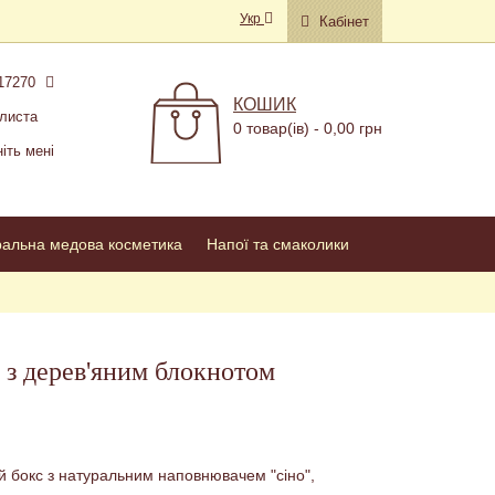
Укр
Кабінет
17270
КОШИК
листа
0 товар(ів) - 0,00 грн
іть мені
ральна медова косметика
Напої та смаколики
 з дерев'яним блокнотом
 бокс з натуральним наповнювачем "сіно",