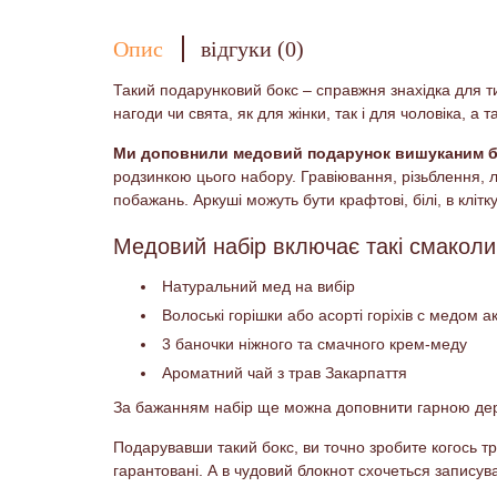
Опис
відгуки (0)
Такий подарунковий бокс – справжня знахідка для ти
нагоди чи свята, як для жінки, так і для чоловіка, а
Ми доповнили медовий подарунок вишуканим бл
родзинкою цього набору. Гравіювання, різьблення, л
побажань. Аркуші можуть бути крафтові, білі, в клітку
Медовий набір включає такі смаколи
Натуральний мед на вибір
Волоські горішки або асорті горіхів с медом ак
3 баночки ніжного та смачного крем-меду
Ароматний чай з трав Закарпаття
За бажанням набір ще можна доповнити гарною дер
Подарувавши такий бокс, ви точно зробите когось т
гарантовані. А в чудовий блокнот схочеться записув