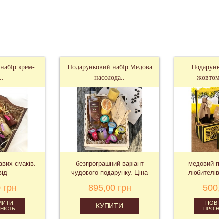
набір крем-
Подарунковий набір Медова
Подарунк
..
насолода..
жовтом
авих смаків.
безпрограшний варіант
медовий п
від
чудового подарунку. Ціна
любителів
від
нату
 грн
895,00 грн
500
МИТИ
ПОВ
КУПИТИ
НІСТЬ
ПРО 