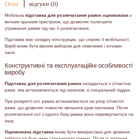
Опис
відгуки (0)
Мобільна
підставка для розпечатання рамок оцинкована
є
вельми зручним пристроєм, що дозволяє полегшити
утримання рамки під час її розпечатання.
Підставка має складну конструкцію, що сприяє її мобільності.
Виріб може бути вірним вибором для невеликих і кочових
пасік.
Конструктивні та експлуатаційні особливості
виробу
Підставка для розпечатання рамок
складається з сітчастою
рами, яка встановлюється під нахилом, в спеціальний піддон.
При розкритті сот, рамка встановлюється на упор сітчастої
рами, що дозволяє повністю звільнити руки пасічника. Після
розпечатання сот з одного боку рамки вона перевертається на
іншу.
Оцинкована підставка
може бути використана для зрізання
забруса на будь-яких стандартних рамках. Після їх зрізання