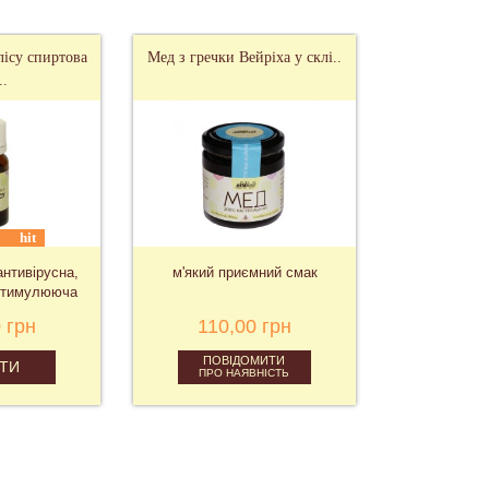
ісу спиртова
Мед з гречки Вейріха у склі..
..
hit
антивірусна,
м'який приємний смак
стимулююча
 грн
110,00 грн
ПОВІДОМИТИ
ТИ
ПРО НАЯВНІСТЬ