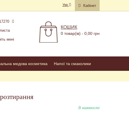
Укр
Кабінет
17270
КОШИК
листа
0 товар(ів) - 0,00 грн
іть мені
ральна медова косметика
Напої та смаколики
 розтирання
В наявності