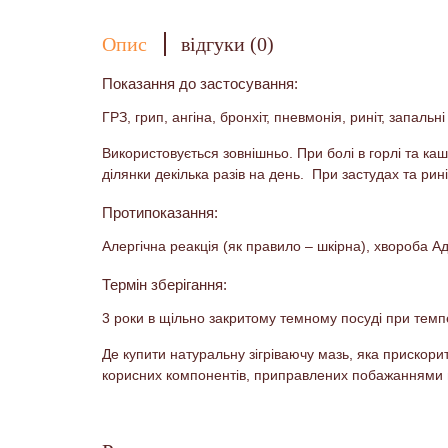
Опис
відгуки (0)
Показання до застосування:
ГРЗ, грип, ангіна, бронхіт, пневмонія, риніт, запал
Використовується зовнішньо. При болі в горлі та ка
ділянки декілька разів на день. При застудах та ри
Протипоказання:
Алергічна реакція (як правило – шкірна), хвороба Ад
Термін зберігання:
3 роки в щільно закритому темному посуді при темпе
Де купити натуральну зігріваючу мазь, яка прискори
корисних компонентів, приправлених побажаннями м