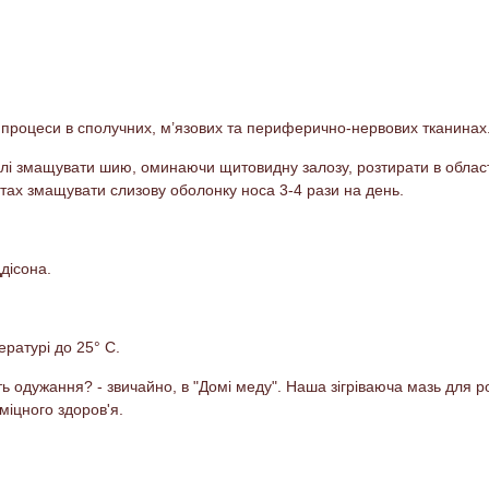
ьні процеси в сполучних, м’язових та периферично-нервових тканинах
шлі змащувати шию, оминаючи щитовидну залозу, розтирати в област
нітах змащувати слизову оболонку носа 3-4 рази на день.
дісона.
ратурі до 25° С.
ть одужання? - звичайно, в "Домі меду". Наша зігріваюча мазь для
іцного здоров'я.