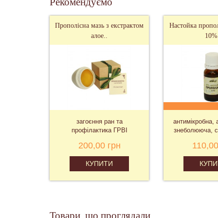
Рекомендуємо
Прополісна мазь з екстрактом
Настойка пропол
алое..
10%
загоєння ран та
антимікробна, 
профілактика ГРВІ
знеболююча, 
дія
200,00 грн
110,00
КУПИТИ
КУПИ
Товари, що проглядали