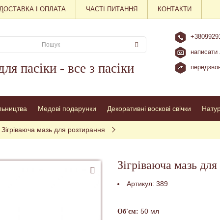
ДОСТАВКА І ОПЛАТА
ЧАСТІ ПИТАННЯ
КОНТАКТИ
+3809929
написати 
для пасіки - все з пасіки
передзвон
льництва
Медові подарунки
Декоративні воскові свічки
Нату
Зігріваюча мазь для розтирання 
Зігріваюча мазь для
Артикул:
389
50 мл
Об'єм: