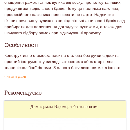
очищення рамок і стінок вулика від воску, прополісу та інших
продуктів життєдіяльності бджіл. Чому це настільки важливо,
професійного пасічника пояснювати не варто. Надлишки
в'язких речовин у вуликах в період літньої активності бджіл слід
прибирати для полегшення догляду за вуликами, а також для
швидкого відбору рамок при відкачуванні продукту.
Особливості
Конструктивно стамеска пасічна сталева без ручки є досить
простий інструмент у вигляді заточених з обох сторін лез
трапецієподібної форми. З одного боку лезо пряме, з іншого -
зігнуте під прямим кутом.
читати далі
Рекомендуємо
Дим-гармата Варомор з бензонасосом..