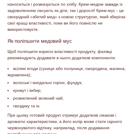
наноситься і розмазується по хлібу. Крем-медом завжди із
задоволенням ласують як діти, так і дорослі! Крем-мус - це
своєрідний «збитий мед» з новою структурою, який зберігає
свої кращі властивості, поки ви його повністю не
використовуєте.
Як поліпшити медовий мус
Щоб поліпшити корисні властивості продукту
,
фахівці
рекомендують додавати в нього додаткові компоненти:
всілякі ягоди (суниця або полуниця, смородина, малина,
журавлина);
волоські і мигдальні горіхи, фундук;
кунжут і імбир;
розмелений зелений чай;
гвоздику та ін.
При цьому готовий продукт отримує додаткові смакові і
ароматні характеристики, а його колір може стати
гарного
червонуватого відтінку, наприклад, після додавання