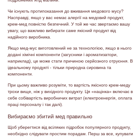
подрібнених ягід малини.
Чи існують протипоказання до вживання медового мусу?
Насправді, якщо у вас немає алергії на медовий продукт,
крем-мед повністю безпечний. У той же час звертаємо вашу
увагу, що важливо вибирати саме якісний продукт від
надійного виробника.
Якщо мед-мус виготовлений не за технологією, якщо в нього
додані хімічні компоненти (загусники і ароматизатори,
наприклад), це може стати причиною серйозного отруєння. В
ідеальному продукті - тільки природна сировина та
компоненти.
При цьому важливо розуміти, то вартість якісного крем-меду
трохи вище, ніж у вихідного продукту. Ця «націнка» включає в
себе собівартість виробничих витрат (електроенергія, оплата
праці персоналу і так далі).
Вибираємо збитий мед правильно
Щоб уберегтися від всіляких підробок популярного продукту,
необхідно слідувати простим порадам. Перш за все, купувати