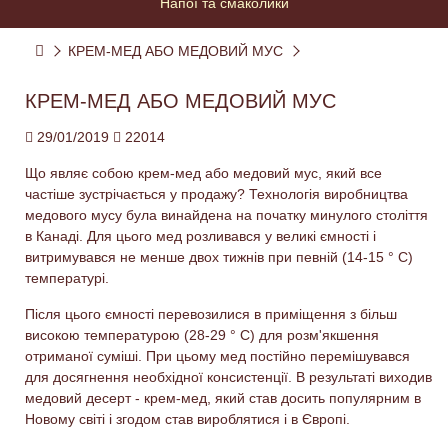
Напої та смаколики
КРЕМ-МЕД АБО МЕДОВИЙ МУС
КРЕМ-МЕД АБО МЕДОВИЙ МУС
29/01/2019
22014
Що являє собою крем-мед або медовий мус, який все
частіше зустрічається у продажу? Технологія виробництва
медового мусу була винайдена на початку минулого століття
в Канаді. Для цього мед розливався у великі ємності і
витримувався не менше двох тижнів при певній (14-15 ° С)
температурі.
Після цього ємності перевозилися в приміщення з більш
високою температурою (28-29 ° С) для розм'якшення
отриманої суміші. При цьому мед постійно перемішувався
для досягнення необхідної консистенції. В результаті виходив
медовий десерт - крем-мед, який став досить популярним в
Новому світі і згодом став вироблятися і в Європі.