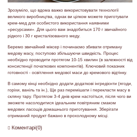
Зрозум
іло, що
вдома важко використовувати технології
великого виробництва, однак ви цілком можете приготувати
крем-мед для особистого використання наявними
«ресурсами». Для цього вам знадобиться 170 г звичайного
рідкого і 30 г кристалізованого меду.
Беремо звичайний міксер і починаємо збивати отриману
медову масу, поступово збільшуючи швидкість. Процес
необхідно проводити протягом 10-15 хвилин (в залежності від
консистенції початкових компонентів). Ключовий показник
готовності - освітлення медової маси до кремового відтінку.
В самому кінці необхідно додати додаткові інгредієнти (ягоди,
горіхи, ваніль
та
ін.), Ще раз перемішати і перекласти масу в
скляну тару. Протягом 3-4 днів крем настоїться, після чого ви
зможете насолодитися ідеальним повітряним смаком
медов
их
ласощі
в
домашнього приготування. Зберігати
отриманий продукт бажано в прохолодному місці.
Коментарі(0)