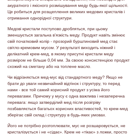
акуратного і якісного розмішування меду будь-якої щільності.
Це робиться для розщеплення великих медових кристалів і
отримання однорідної структури.
Медові кристали поступово дробляться, при цьому
зменшується загальна в'язкість меду. Продукт навіть змінює
свій початковий колір - прозорий бурштиновий мед стає
світло-кремовим мусом. У результат
і
виходить ніжний і
делікатний крем-мед, в якому присутні кристали меду
розміром не більше 0,04 мм. За своєю консистенцією продукт
схожий на сметану або на топлене масло.
Чи відрізняється мед-мус від стандартного меду? Якщо не
брати до уваги незвичайний відтінок і структуру, то перед
нами - все той
самий
корисний продукт з усіма його
перевагами. Причому у мусу є одна важлива і незаперечна
перевага: якщо затверділий
мед
після розігріву
позбавляє
ться
багатьох корисних властивостей, то крем-мед
зберігає свій склад і структуру в будь-яких умовах.
Його не потрібно розтоплювати, мус не розшаровується, не
кристалізується і не «сідає». Крем не «тікає» з ложки, просто