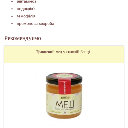
авітаміноз
недокрів"я
гемофілія
променева хвороба
Рекомендуємо
Травневий мед у скляній банці..