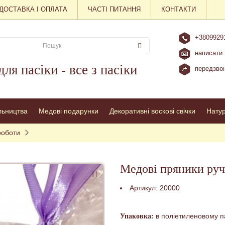
ДОСТАВКА І ОПЛАТА
ЧАСТІ ПИТАННЯ
КОНТАКТИ
+3809929
написати 
для пасіки - все з пасіки
передзвон
льництва
Медові подарунки
Декоративні воскові свічки
Нату
роботи
Медові пряники руч
Артикул:
20000
в поліетиленовому па
Упаковка: