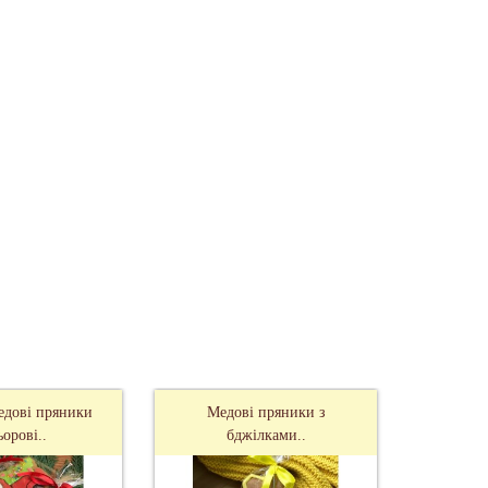
медові пряники
Медові пряники з
Восков
ьорові..
бджілками..