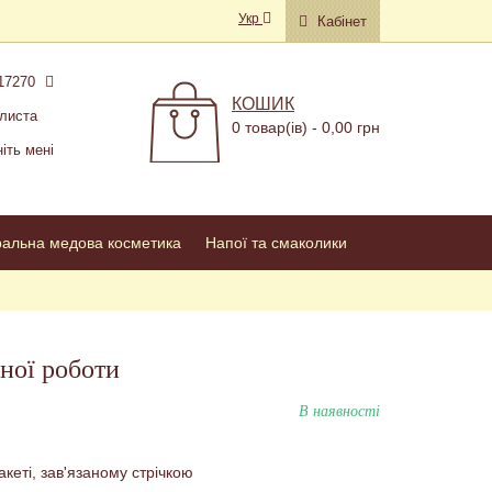
Укр
Кабінет
17270
КОШИК
листа
0 товар(ів) - 0,00 грн
іть мені
ральна медова косметика
Напої та смаколики
ної роботи
В наявності
кеті, зав'язаному стрічкою