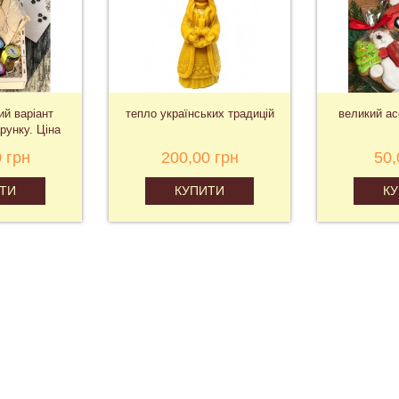
й варіант
тепло українських традицій
великий ас
рунку. Ціна
 грн
200,00 грн
50,
ТИ
КУПИТИ
К