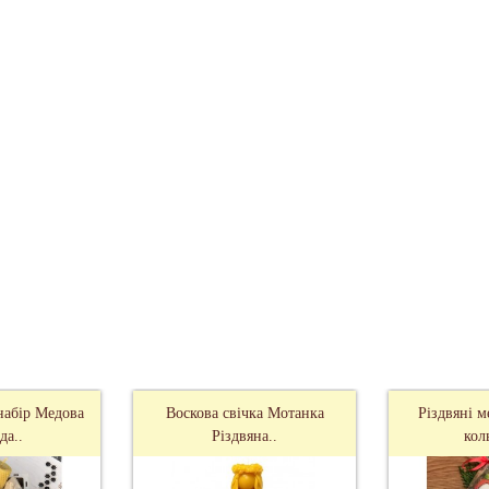
набір Медова
Воскова свічка Мотанка
Різдвяні 
да..
Різдвяна..
кол