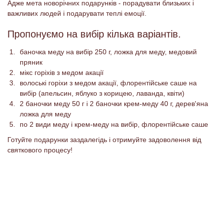
Адже мета новорічних подарунків - порадувати близьких і
важливих людей і подарувати теплі емоції.
Пропонуємо на вибір кілька варіантів.
баночка меду на вибір 250 г, ложка для меду, медовий
пряник
мікс горіхів з медом акації
волоські горіхи з медом акації, флорентійське саше на
вибір (апельсин, яблуко з корицею, лаванда, квіти)
2 баночки меду 50 г і 2 баночки крем-меду 40 г, дерев'яна
ложка для меду
по 2 види меду і крем-меду на вибір, флорентійське саше
Готуйте подарунки заздалегідь і отримуйте задоволення від
святкового процесу!